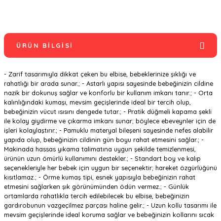
ÜRÜN BILGISI
- Zarif tasarımıyla dikkat çeken bu elbise, bebeklerinize şıklığı ve
rahatlığı bir arada sunar.; - Astarlı yapısı sayesinde bebeğinizin cildine
nazik bir dokunuş sağlar ve konforlu bir kullanım imkanı tanır.; - Orta
kalınlığındaki kumaşı, mevsim geçişlerinde ideal bir tercih olup,
bebeğinizin vücut ısısını dengede tutar.; - Pratik düğmeli kapama şekli
ile kolay giydirme ve çıkarma imkanı sunar; böylece ebeveynler için de
işleri kolaylaştırır.; - Pamuklu materyal bileşeni sayesinde nefes alabilir
yapıda olup, bebeğinizin cildinin gün boyu rahat etmesini sağlar.; -
Makinada hassas yıkama talimatına uygun şekilde temizlenmesi,
ürünün uzun ömürlü kullanımını destekler.; - Standart boy ve kalıp
seçenekleriyle her bebek için uygun bir seçenektir; hareket özgürlüğünü
kısıtlamaz.; - Örme kumaş tipi, esnek yapısıyla bebeğinizin rahat
etmesini sağlarken şık görünümünden ödün vermez.; - Günlük
ortamlarda rahatlıkla tercih edilebilecek bu elbise, bebeğinizin
gardırobunun vazgeçilmez parçası haline gelir.; - Uzun kollu tasarımı ile
mevsim geçişlerinde ideal koruma sağlar ve bebeğinizin kollarını sıcak