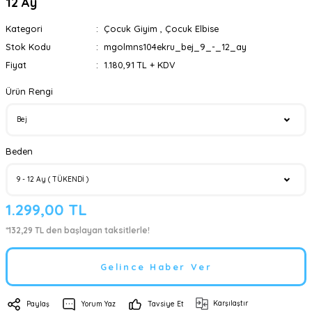
12 Ay
Kategori
Çocuk Giyim
,
Çocuk Elbise
Stok Kodu
mgolmns104ekru_bej_9_-_12_ay
Fiyat
1.180,91 TL + KDV
Ürün Rengi
Beden
1.299,00 TL
*132,29 TL den başlayan taksitlerle!
Gelince Haber Ver
Karşılaştır
Paylaş
Yorum Yaz
Tavsiye Et