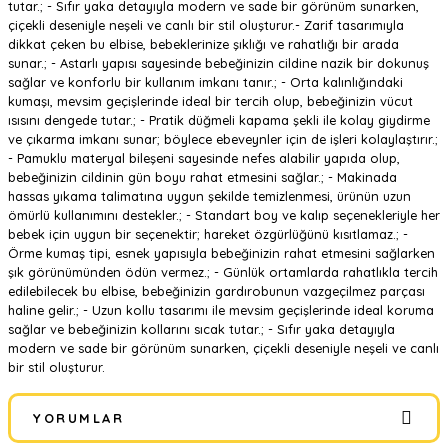
tutar.; - Sıfır yaka detayıyla modern ve sade bir görünüm sunarken,
çiçekli deseniyle neşeli ve canlı bir stil oluşturur.- Zarif tasarımıyla
dikkat çeken bu elbise, bebeklerinize şıklığı ve rahatlığı bir arada
sunar.; - Astarlı yapısı sayesinde bebeğinizin cildine nazik bir dokunuş
sağlar ve konforlu bir kullanım imkanı tanır.; - Orta kalınlığındaki
kumaşı, mevsim geçişlerinde ideal bir tercih olup, bebeğinizin vücut
ısısını dengede tutar.; - Pratik düğmeli kapama şekli ile kolay giydirme
ve çıkarma imkanı sunar; böylece ebeveynler için de işleri kolaylaştırır.;
- Pamuklu materyal bileşeni sayesinde nefes alabilir yapıda olup,
bebeğinizin cildinin gün boyu rahat etmesini sağlar.; - Makinada
hassas yıkama talimatına uygun şekilde temizlenmesi, ürünün uzun
ömürlü kullanımını destekler.; - Standart boy ve kalıp seçenekleriyle her
bebek için uygun bir seçenektir; hareket özgürlüğünü kısıtlamaz.; -
Örme kumaş tipi, esnek yapısıyla bebeğinizin rahat etmesini sağlarken
şık görünümünden ödün vermez.; - Günlük ortamlarda rahatlıkla tercih
edilebilecek bu elbise, bebeğinizin gardırobunun vazgeçilmez parçası
haline gelir.; - Uzun kollu tasarımı ile mevsim geçişlerinde ideal koruma
sağlar ve bebeğinizin kollarını sıcak tutar.; - Sıfır yaka detayıyla
modern ve sade bir görünüm sunarken, çiçekli deseniyle neşeli ve canlı
bir stil oluşturur.
YORUMLAR