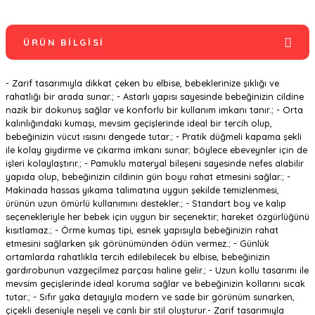
ÜRÜN BILGISI
- Zarif tasarımıyla dikkat çeken bu elbise, bebeklerinize şıklığı ve
rahatlığı bir arada sunar.; - Astarlı yapısı sayesinde bebeğinizin cildine
nazik bir dokunuş sağlar ve konforlu bir kullanım imkanı tanır.; - Orta
kalınlığındaki kumaşı, mevsim geçişlerinde ideal bir tercih olup,
bebeğinizin vücut ısısını dengede tutar.; - Pratik düğmeli kapama şekli
ile kolay giydirme ve çıkarma imkanı sunar; böylece ebeveynler için de
işleri kolaylaştırır.; - Pamuklu materyal bileşeni sayesinde nefes alabilir
yapıda olup, bebeğinizin cildinin gün boyu rahat etmesini sağlar.; -
Makinada hassas yıkama talimatına uygun şekilde temizlenmesi,
ürünün uzun ömürlü kullanımını destekler.; - Standart boy ve kalıp
seçenekleriyle her bebek için uygun bir seçenektir; hareket özgürlüğünü
kısıtlamaz.; - Örme kumaş tipi, esnek yapısıyla bebeğinizin rahat
etmesini sağlarken şık görünümünden ödün vermez.; - Günlük
ortamlarda rahatlıkla tercih edilebilecek bu elbise, bebeğinizin
gardırobunun vazgeçilmez parçası haline gelir.; - Uzun kollu tasarımı ile
mevsim geçişlerinde ideal koruma sağlar ve bebeğinizin kollarını sıcak
tutar.; - Sıfır yaka detayıyla modern ve sade bir görünüm sunarken,
çiçekli deseniyle neşeli ve canlı bir stil oluşturur.- Zarif tasarımıyla