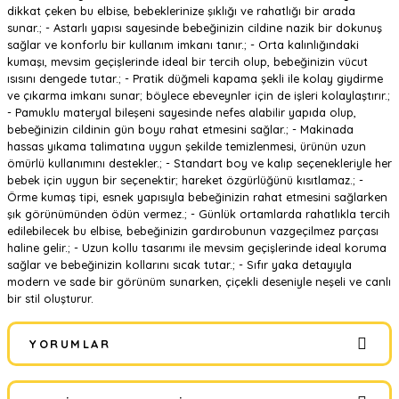
dikkat çeken bu elbise, bebeklerinize şıklığı ve rahatlığı bir arada
sunar.; - Astarlı yapısı sayesinde bebeğinizin cildine nazik bir dokunuş
sağlar ve konforlu bir kullanım imkanı tanır.; - Orta kalınlığındaki
kumaşı, mevsim geçişlerinde ideal bir tercih olup, bebeğinizin vücut
ısısını dengede tutar.; - Pratik düğmeli kapama şekli ile kolay giydirme
ve çıkarma imkanı sunar; böylece ebeveynler için de işleri kolaylaştırır.;
- Pamuklu materyal bileşeni sayesinde nefes alabilir yapıda olup,
bebeğinizin cildinin gün boyu rahat etmesini sağlar.; - Makinada
hassas yıkama talimatına uygun şekilde temizlenmesi, ürünün uzun
ömürlü kullanımını destekler.; - Standart boy ve kalıp seçenekleriyle her
bebek için uygun bir seçenektir; hareket özgürlüğünü kısıtlamaz.; -
Örme kumaş tipi, esnek yapısıyla bebeğinizin rahat etmesini sağlarken
şık görünümünden ödün vermez.; - Günlük ortamlarda rahatlıkla tercih
edilebilecek bu elbise, bebeğinizin gardırobunun vazgeçilmez parçası
haline gelir.; - Uzun kollu tasarımı ile mevsim geçişlerinde ideal koruma
sağlar ve bebeğinizin kollarını sıcak tutar.; - Sıfır yaka detayıyla
modern ve sade bir görünüm sunarken, çiçekli deseniyle neşeli ve canlı
bir stil oluşturur.
YORUMLAR