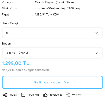
Kategori
Çocuk Giyim
,
Çocuk Elbise
Stok Kodu
mgolmns104ekru_bej_12-18_ay
Fiyat
1.180,91 TL + KDV
Ürün Rengi
Beden
1.299,00 TL
*132,29 TL den başlayan taksitlerle!
Gelince Haber Ver
Karşılaştır
Paylaş
Yorum Yaz
Tavsiye Et