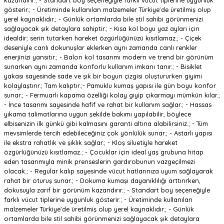
kazandırır.; - Standart boy seçeneğiyle farklı vücut tiplerine uygunluk
gösterir.; - Üretiminde kullanılan malzemeler Türkiye'de üretilmiş olup
yerel kaynaklıdır.; - Günlük ortamlarda bile stil sahibi görünmenizi
sağlayacak şık detaylara sahiptir.; - Kısa kol boyu yaz ayları için
idealdir; serin tutarken hareket özgürlüğünüzü kısıtlamaz.; - Çiçek
deseniyle canlı dokunuşlar eklerken aynı zamanda canlı renkler
enerjinizi yansıtır.; - Balon kol tasarımı modern ve trend bir görünüm
sunarken aynı zamanda konforlu kullanım imkanı tanır.; - Bisiklet
yakası sayesinde sade ve şık bir boyun çizgisi oluştururken giyimi
kolaylaştırır.; Tam kalıptır.;- Pamuklu kumaş yapısı ile gün boyu konfor
sunar.; - Fermuarlı kapama özelliği kolay giyip çıkarmayı mümkün kılar.;
- İnce tasarımı sayesinde hafif ve rahat bir kullanım sağlar.; - Hassas
yıkama talimatlarına uygun şekilde bakımı yapılabilir, böylece
elbisenizin ilk günkü gibi kalmasını garanti altına alabilirsiniz.; - Tüm
mevsimlerde tercih edebileceğiniz çok yönlülük sunar.; - Astarlı yapısı
ile ekstra rahatlık ve şıklık sağlar.; - Kloş siluetiyle hareket
özgürlüğünüzü kısıtlamaz.; - Çocuklar için ideal yaş grubuna hitap
eden tasarımıyla minik prenseslerin gardırobunun vazgeçilmezi
olacak.; - Regular kalıp sayesinde vücut hatlarınıza uyum sağlayarak
rahat bir oturuş sunar.; - Dokuma kumaşı dayanıklılığı arttırırken,
dokusuyla zarif bir görünüm kazandırır.; - Standart boy seçeneğiyle
farklı vücut tiplerine uygunluk gösterir.; - Üretiminde kullanılan
malzemeler Türkiye'de üretilmiş olup yerel kaynaklıdır.; - Günlük
ortamlarda bile stil sahibi görünmenizi sağlayacak şık detaylara