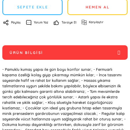
SEPETE EKLE
HEMEN AL
Karşılaştır
Paylaş
Yorum Yaz
Tavsiye Et
ÜRÜN BILGISI
- Pamuklu kumaş yapısı ile gün boyu konfor sunar.; - Fermuarlı
kapama özelliği kolay giyip çıkarmayı mümkün kılar.; - İnce tasarımı
sayesinde hafif ve rahat bir kullanım sağlar.; - Hassas yıkama
talimatlarına uygun şekilde bakımı yapılabilir, böylece elbisenizin ilk
günkü gibi kalmasını garanti altına alabilirsiniz.; - Tüm mevsimlerde
tercih edebileceğiniz çok yönlülük sunar.; - Astarlı yapısı ile ekstra
rahatlık ve şıklık sağlar.; - Kloş siluetiyle hareket özgürlüğünüzü
kısıtlamaz.; - Çocuklar için ideal yaş grubuna hitap eden tasarımıyla
minik prenseslerin gardırobunun vazgeçilmezi olacak.; - Regular kalıp
sayesinde vücut hatlarınıza uyum sağlayarak rahat bir oturuş sunar.; -
Dokuma kumaşı dayanıklılığı arttırırken, dokusuyla zarif bir görünüm