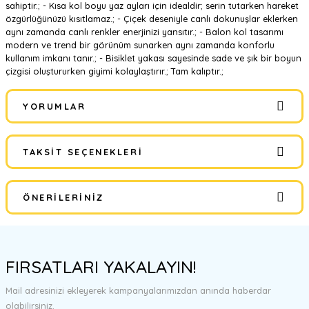
sahiptir.; - Kısa kol boyu yaz ayları için idealdir; serin tutarken hareket
özgürlüğünüzü kısıtlamaz.; - Çiçek deseniyle canlı dokunuşlar eklerken
aynı zamanda canlı renkler enerjinizi yansıtır.; - Balon kol tasarımı
modern ve trend bir görünüm sunarken aynı zamanda konforlu
kullanım imkanı tanır.; - Bisiklet yakası sayesinde sade ve şık bir boyun
çizgisi oluştururken giyimi kolaylaştırır.; Tam kalıptır.;
YORUMLAR
TAKSIT SEÇENEKLERI
Bu ürüne ilk yorumu siz yapın!
ÖNERILERINIZ
Yorum Yaz
Bu ürünün fiyat bilgisi, resim, ürün açıklamalarında ve diğer
konularda yetersiz gördüğünüz noktaları öneri formunu kullanarak
FIRSATLARI YAKALAYIN!
tarafımıza iletebilirsiniz.
Görüş ve önerileriniz için teşekkür ederiz.
Mail adresinizi ekleyerek kampanyalarımızdan anında haberdar
olabilirsiniz.