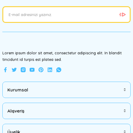
Ürün resmi kalitesiz, bozuk veya görüntülenemiyor.
Ürün açıklamasında eksik bilgiler bulunuyor.
Ürün bilgilerinde hatalar bulunuyor.
Ürün fiyatı diğer sitelerden daha pahalı.
Bu ürüne benzer farklı alternatifler olmalı.
Lorem ipsum dolor sit amet, consectetur adipiscing elit. In blandit
tincidunt id turpis est platea sed.
Gönder
Kurumsal
Alışveriş
Üyelik