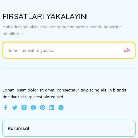
Bu ürünün fiyat bilgisi, resim, ürün açıklamalarında ve diğer
konularda yetersiz gördüğünüz noktaları öneri formunu kullanarak
FIRSATLARI YAKALAYIN!
tarafımıza iletebilirsiniz.
Görüş ve önerileriniz için teşekkür ederiz.
Mail adresinizi ekleyerek kampanyalarımızdan anında haberdar
olabilirsiniz.
Ürün resmi kalitesiz, bozuk veya görüntülenemiyor.
Ürün açıklamasında eksik bilgiler bulunuyor.
Ürün bilgilerinde hatalar bulunuyor.
Ürün fiyatı diğer sitelerden daha pahalı.
Bu ürüne benzer farklı alternatifler olmalı.
Lorem ipsum dolor sit amet, consectetur adipiscing elit. In blandit
tincidunt id turpis est platea sed.
Gönder
Kurumsal