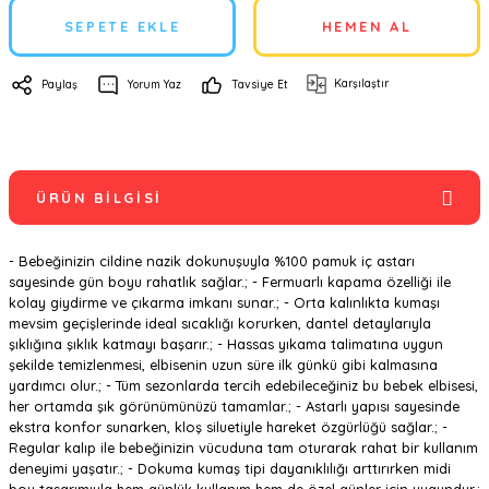
SEPETE EKLE
HEMEN AL
Karşılaştır
Paylaş
Yorum Yaz
Tavsiye Et
ÜRÜN BILGISI
- Bebeğinizin cildine nazik dokunuşuyla %100 pamuk iç astarı
sayesinde gün boyu rahatlık sağlar.; - Fermuarlı kapama özelliği ile
kolay giydirme ve çıkarma imkanı sunar.; - Orta kalınlıkta kumaşı
mevsim geçişlerinde ideal sıcaklığı korurken, dantel detaylarıyla
şıklığına şıklık katmayı başarır.; - Hassas yıkama talimatına uygun
şekilde temizlenmesi, elbisenin uzun süre ilk günkü gibi kalmasına
yardımcı olur.; - Tüm sezonlarda tercih edebileceğiniz bu bebek elbisesi,
her ortamda şık görünümünüzü tamamlar.; - Astarlı yapısı sayesinde
ekstra konfor sunarken, kloş siluetiyle hareket özgürlüğü sağlar.; -
Regular kalıp ile bebeğinizin vücuduna tam oturarak rahat bir kullanım
deneyimi yaşatır.; - Dokuma kumaş tipi dayanıklılığı arttırırken midi