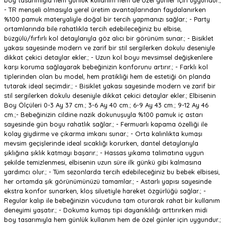
boy tasarımıyla hem günlük kullanım hem de özel günler için uygundur.;
- TR menşeli olmasıyla yerel üretim avantajlarından faydalanırken
%100 pamuk materyaliyle doğal bir tercih yapmanızı sağlar.; - Party
ortamlarında bile rahatlıkla tercih edebileceğiniz bu elbise,
büzgülü/fırfırlı kol detaylarıyla göz alıcı bir görünüm sunar.; - Bisiklet
yakası sayesinde modern ve zarif bir stil sergilerken dokulu deseniyle
dikkat çekici detaylar ekler.; - Uzun kol boyu mevsimsel değişkenlere
karşı koruma sağlayarak bebeğinizin konforunu artırır.; - Farklı kol
tiplerinden olan bu model, hem pratikliği hem de estetiği ön planda
tutarak ideal seçimdir.; - Bisiklet yakası sayesinde modern ve zarif bir
stil sergilerken dokulu deseniyle dikkat çekici detaylar ekler.; Elbisenin
Boy Ölçüleri 0-3 Ay 37 cm.; 3-6 Ay 40 cm.; 6-9 Ay 43 cm.; 9-12 Ay 46
cm.;- Bebeğinizin cildine nazik dokunuşuyla %100 pamuk iç astarı
sayesinde gün boyu rahatlık sağlar.; - Fermuarlı kapama özelliği ile
kolay giydirme ve çıkarma imkanı sunar.; - Orta kalınlıkta kumaşı
mevsim geçişlerinde ideal sıcaklığı korurken, dantel detaylarıyla
şıklığına şıklık katmayı başarır.; - Hassas yıkama talimatına uygun
şekilde temizlenmesi, elbisenin uzun süre ilk günkü gibi kalmasına
yardımcı olur.; - Tüm sezonlarda tercih edebileceğiniz bu bebek elbisesi,
her ortamda şık görünümünüzü tamamlar.; - Astarlı yapısı sayesinde
ekstra konfor sunarken, kloş siluetiyle hareket özgürlüğü sağlar.; -
Regular kalıp ile bebeğinizin vücuduna tam oturarak rahat bir kullanım
deneyimi yaşatır.; - Dokuma kumaş tipi dayanıklılığı arttırırken midi
boy tasarımıyla hem günlük kullanım hem de özel günler için uygundur.;