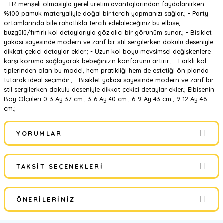
- TR menşeli olmasıyla yerel üretim avantajlarından faydalanırken
%100 pamuk materyaliyle doğal bir tercih yapmanızı sağlar.; - Party
ortamlarında bile rahatlıkla tercih edebileceğiniz bu elbise,
büzgülü/fırfırlı kol detaylarıyla göz alıcı bir görünüm sunar.; - Bisiklet
yakası sayesinde modern ve zarif bir stil sergilerken dokulu deseniyle
dikkat çekici detaylar ekler.; - Uzun kol boyu mevsimsel değişkenlere
karşı koruma sağlayarak bebeğinizin konforunu artırır.; - Farklı kol
tiplerinden olan bu model, hem pratikliği hem de estetiği ön planda
tutarak ideal seçimdir.; - Bisiklet yakası sayesinde modern ve zarif bir
stil sergilerken dokulu deseniyle dikkat çekici detaylar ekler.; Elbisenin
Boy Ölçüleri 0-3 Ay 37 cm.; 3-6 Ay 40 cm.; 6-9 Ay 43 cm.; 9-12 Ay 46
cm.;
YORUMLAR
TAKSIT SEÇENEKLERI
Bu ürüne ilk yorumu siz yapın!
ÖNERILERINIZ
Yorum Yaz