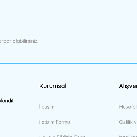
Bu ürüne ilk yorumu siz yapın!
Yorum Yaz
ar olabilirsiniz.
Kurumsal
Alışve
Gönder
blandit
İletişim
Mesafel
İletişim Formu
Gizlilik