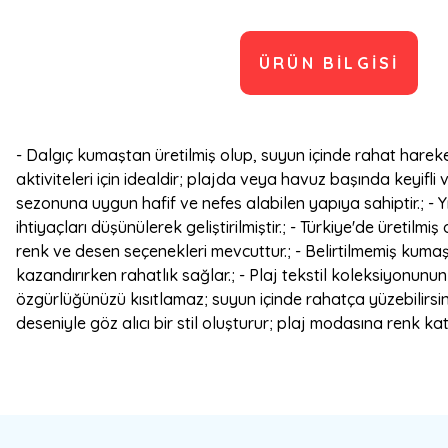
ÜRÜN BILGISI
- Dalgıç kumaştan üretilmiş olup, suyun içinde rahat hareket
aktiviteleri için idealdir; plajda veya havuz başında keyifl
sezonuna uygun hafif ve nefes alabilen yapıya sahiptir.; - Yı
ihtiyaçları düşünülerek geliştirilmiştir.; - Türkiye'de üretilm
renk ve desen seçenekleri mevcuttur.; - Belirtilmemiş kumaş 
kazandırırken rahatlık sağlar.; - Plaj tekstil koleksiyonunu
özgürlüğünüzü kısıtlamaz; suyun içinde rahatça yüzebilirsiniz
deseniyle göz alıcı bir stil oluşturur; plaj modasına renk 
Bu ürünün fiyat bilgisi, resim, ürün açıklamalarında ve diğer konulard