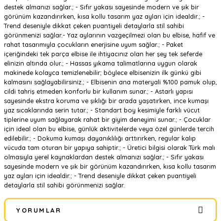
destek almanızı sağlar.; - Sıfır yakası sayesinde modern ve şık bir
görünüm kazandırırken, kısa kollu tasarım yaz ayları için idealdir.; -
Trend deseniyle dikkat çeken puantiyeli detaylarla stil sahibi
görünmenizi sağlar.- Yaz aylarının vazgeçilmezi olan bu elbise, hafif ve
rahat tasarımıyla çocukların enerjisine uyum sağlar.; - Paket
içeriğindeki tek parça elbise ile ihtiyacınız olan her şey tek seferde
elinizin altında olur.; - Hassas yıkama talimatlarına uygun olarak
makinede kolayca temizlenebilir; böylece elbisenizin ilk günkü gibi
kalmasını sağlayabilirsiniz.; - Elbisenin ana materyali %100 pamuk olup,
cildi tahriş etmeden konforlu bir kullanım sunar.; - Astarlı yapısı
sayesinde ekstra koruma ve şıklığı bir arada yaşatırken, ince kumaşı
yaz sıcaklarında serin tutar.; - Standart boy kesimiyle farklı vücut
tiplerine uyum sağlayarak rahat bir giyim deneyimi sunar.; - Çocuklar
için ideal olan bu elbise, günlük aktivitelerde veya özel günlerde tercih
edilebilir.; - Dokuma kumaşı dayanıklılığı arttırırken, regular kalıp
vücuda tam oturan bir yapıya sahiptir.; - Üretici bilgisi olarak Türk malı
olmasıyla yerel kaynaklardan destek almanızı sağlar.; - Sıfır yakası
sayesinde modern ve şık bir görünüm kazandırırken, kısa kollu tasarım
yaz ayları için idealdir.; - Trend deseniyle dikkat çeken puantiyeli
detaylarla stil sahibi görünmenizi sağlar.
YORUMLAR