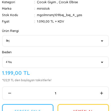
Kategori
Çocuk Giyim
,
Çocuk Elbise
Marka
ministok
Stok Kodu
mgolmnsmj109bej_bej_4_yas
Fiyat
1.090,00 TL + KDV
Ürün Rengi
Beden
1.199,00 TL
*122,11 TL den başlayan taksitlerle!