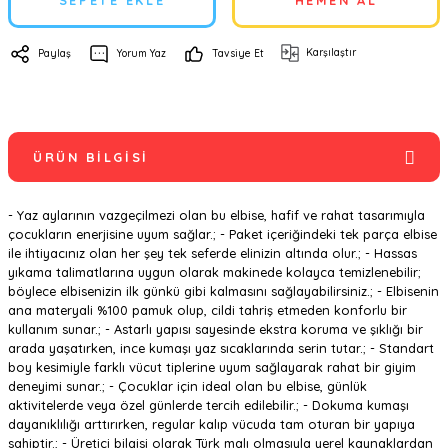
SEPETE EKLE
HEMEN AL
Karşılaştır
Paylaş
Yorum Yaz
Tavsiye Et
ÜRÜN BILGISI
- Yaz aylarının vazgeçilmezi olan bu elbise, hafif ve rahat tasarımıyla
çocukların enerjisine uyum sağlar.; - Paket içeriğindeki tek parça elbise
ile ihtiyacınız olan her şey tek seferde elinizin altında olur.; - Hassas
yıkama talimatlarına uygun olarak makinede kolayca temizlenebilir;
böylece elbisenizin ilk günkü gibi kalmasını sağlayabilirsiniz.; - Elbisenin
ana materyali %100 pamuk olup, cildi tahriş etmeden konforlu bir
kullanım sunar.; - Astarlı yapısı sayesinde ekstra koruma ve şıklığı bir
arada yaşatırken, ince kumaşı yaz sıcaklarında serin tutar.; - Standart
boy kesimiyle farklı vücut tiplerine uyum sağlayarak rahat bir giyim
deneyimi sunar.; - Çocuklar için ideal olan bu elbise, günlük
aktivitelerde veya özel günlerde tercih edilebilir.; - Dokuma kumaşı
dayanıklılığı arttırırken, regular kalıp vücuda tam oturan bir yapıya
sahiptir.; - Üretici bilgisi olarak Türk malı olmasıyla yerel kaynaklardan