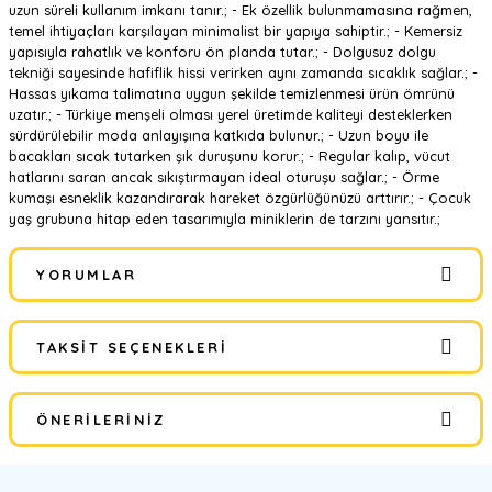
uzun süreli kullanım imkanı tanır.; - Ek özellik bulunmamasına rağmen,
temel ihtiyaçları karşılayan minimalist bir yapıya sahiptir.; - Kemersiz
yapısıyla rahatlık ve konforu ön planda tutar.; - Dolgusuz dolgu
tekniği sayesinde hafiflik hissi verirken aynı zamanda sıcaklık sağlar.; -
Hassas yıkama talimatına uygun şekilde temizlenmesi ürün ömrünü
uzatır.; - Türkiye menşeli olması yerel üretimde kaliteyi desteklerken
sürdürülebilir moda anlayışına katkıda bulunur.; - Uzun boyu ile
bacakları sıcak tutarken şık duruşunu korur.; - Regular kalıp, vücut
hatlarını saran ancak sıkıştırmayan ideal oturuşu sağlar.; - Örme
kumaşı esneklik kazandırarak hareket özgürlüğünüzü arttırır.; - Çocuk
yaş grubuna hitap eden tasarımıyla miniklerin de tarzını yansıtır.;
YORUMLAR
TAKSIT SEÇENEKLERI
Bu ürüne ilk yorumu siz yapın!
ÖNERILERINIZ
Yorum Yaz
Bu ürünün fiyat bilgisi, resim, ürün açıklamalarında ve diğer