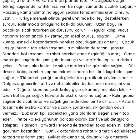
yapısıyla rahatlık ve konforu ön planda tutar.; - Dolgusuz dolgu
tekniği sayesinde hafiflik hissi verirken aynı zamanda sıcaklık sağlar.; -
Hassas yıkama talimatına uygun şekilde temizlenmesi ürün ömrünü
uzatır.; - Türkiye menşeli olması yerel üretimde kaliteyi desteklerken
sürdürülebilir moda anlayışına katkıda bulunur.; - Uzun boyu ile
bacakları sıcak tutarken şık duruşunu korur.; - Regular kalıp, vücut
hatlarını saran ancak sıkıştırmayan ideal oturuşu sağlar.; - Örme
kumaşı esneklik kazandırarak hareket özgürlüğünüzü arttırır.; - Çocuk
yaş grubuna hitap eden tasarımıyla miniklerin de tarzını yansıtır.;-
Standart kol tasarımı ile rahat hareket etme özgürlüğü sunar.; - Örme
materyali sayesinde yumuşak dokunuşu ve konforlu yapısıyla dikkat
çeker.; - Bebe yaka kesimi ile şık ve modern bir görünüm sağlar.; - Düz
deseni, kolay kombin yapma imkanı sunarak her türlü kıyafetle uyum
sağlar.; - 3'lü paket içeriği, farklı günler için pratik bir çözüm sunar.; -
Dolgusuz yapısı ile hafif ve nefes alabilen bir kullanım deneyimi vaat
eder.; - Düğmeli kapama şekli, kolay giyip çıkarmayı mümkün kılar.; -
Uzun kol boyu, soğuk havalarda ekstra koruma sağlar.; - Kalın yapısı
sayesinde sıcak tutar ve soğuk günlerde ideal bir tercih olur.; - Astarlı
tasarımı ile ekstra konfor ve sıcaklık sunarken, şıklığından ödün
vermez.; - Düz ürün tipi, sadelikten yana olanların beğenisine hitap
eder.; - Petite koleksiyonunun parçası olarak zarif ve şık detaylara
sahiptir.; - Fashion Forward Persona ile trendleri takip eden stil sahibi
görünüm kazandırır.; - Günlük ortamlarda rahatlıkla tercih edilebilecek
tarzda tasarlanmıştır.; - Buklet dokuma tipi, dayanıklılığı arttırarak