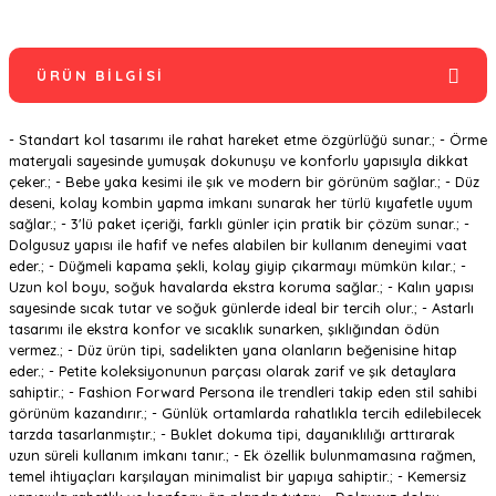
ÜRÜN BILGISI
- Standart kol tasarımı ile rahat hareket etme özgürlüğü sunar.; - Örme
materyali sayesinde yumuşak dokunuşu ve konforlu yapısıyla dikkat
çeker.; - Bebe yaka kesimi ile şık ve modern bir görünüm sağlar.; - Düz
deseni, kolay kombin yapma imkanı sunarak her türlü kıyafetle uyum
sağlar.; - 3'lü paket içeriği, farklı günler için pratik bir çözüm sunar.; -
Dolgusuz yapısı ile hafif ve nefes alabilen bir kullanım deneyimi vaat
eder.; - Düğmeli kapama şekli, kolay giyip çıkarmayı mümkün kılar.; -
Uzun kol boyu, soğuk havalarda ekstra koruma sağlar.; - Kalın yapısı
sayesinde sıcak tutar ve soğuk günlerde ideal bir tercih olur.; - Astarlı
tasarımı ile ekstra konfor ve sıcaklık sunarken, şıklığından ödün
vermez.; - Düz ürün tipi, sadelikten yana olanların beğenisine hitap
eder.; - Petite koleksiyonunun parçası olarak zarif ve şık detaylara
sahiptir.; - Fashion Forward Persona ile trendleri takip eden stil sahibi
görünüm kazandırır.; - Günlük ortamlarda rahatlıkla tercih edilebilecek
tarzda tasarlanmıştır.; - Buklet dokuma tipi, dayanıklılığı arttırarak
uzun süreli kullanım imkanı tanır.; - Ek özellik bulunmamasına rağmen,
temel ihtiyaçları karşılayan minimalist bir yapıya sahiptir.; - Kemersiz