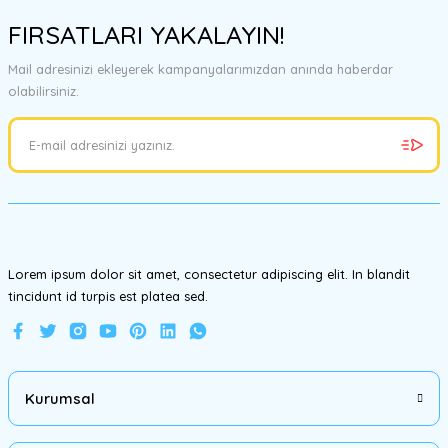
konularda yetersiz gördüğünüz noktaları öneri formunu kullanarak
FIRSATLARI YAKALAYIN!
tarafımıza iletebilirsiniz.
Görüş ve önerileriniz için teşekkür ederiz.
Mail adresinizi ekleyerek kampanyalarımızdan anında haberdar
olabilirsiniz.
Ürün resmi kalitesiz, bozuk veya görüntülenemiyor.
Ürün açıklamasında eksik bilgiler bulunuyor.
Ürün bilgilerinde hatalar bulunuyor.
Ürün fiyatı diğer sitelerden daha pahalı.
Bu ürüne benzer farklı alternatifler olmalı.
Lorem ipsum dolor sit amet, consectetur adipiscing elit. In blandit
tincidunt id turpis est platea sed.
Gönder
Kurumsal