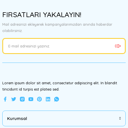
Bu ürünün fiyat bilgisi, resim, ürün açıklamalarında ve diğer
konularda yetersiz gördüğünüz noktaları öneri formunu kullanarak
FIRSATLARI YAKALAYIN!
tarafımıza iletebilirsiniz.
Görüş ve önerileriniz için teşekkür ederiz.
Mail adresinizi ekleyerek kampanyalarımızdan anında haberdar
olabilirsiniz.
Ürün resmi kalitesiz, bozuk veya görüntülenemiyor.
Ürün açıklamasında eksik bilgiler bulunuyor.
Ürün bilgilerinde hatalar bulunuyor.
Ürün fiyatı diğer sitelerden daha pahalı.
Bu ürüne benzer farklı alternatifler olmalı.
Lorem ipsum dolor sit amet, consectetur adipiscing elit. In blandit
tincidunt id turpis est platea sed.
Gönder
Kurumsal