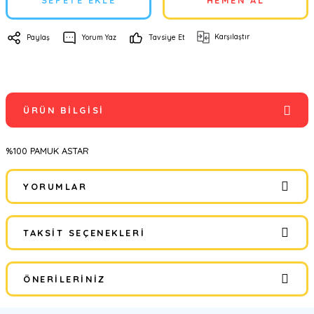
SEPETE EKLE
HEMEN AL
Karşılaştır
Paylaş
Yorum Yaz
Tavsiye Et
ÜRÜN BILGISI
%100 PAMUK ASTAR
YORUMLAR
TAKSIT SEÇENEKLERI
Bu ürüne ilk yorumu siz yapın!
ÖNERILERINIZ
Yorum Yaz