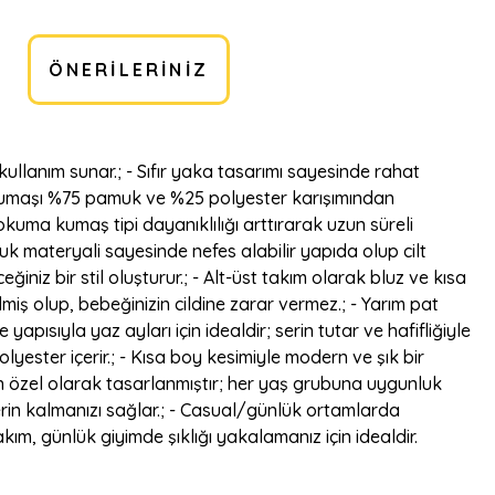
ÖNERILERINIZ
kullanım sunar.; - Sıfır yaka tasarımı sayesinde rahat
 ana kumaşı %75 pamuk ve %25 polyester karışımından
kuma kumaş tipi dayanıklılığı arttırarak uzun süreli
uk materyali sayesinde nefes alabilir yapıda olup cilt
iniz bir stil oluşturur.; - Alt-üst takım olarak bluz ve kısa
miş olup, bebeğinizin cildine zarar vermez.; - Yarım pat
apısıyla yaz ayları için idealdir; serin tutar ve hafifliğiyle
ster içerir.; - Kısa boy kesimiyle modern ve şık bir
çin özel olarak tasarlanmıştır; her yaş grubuna uygunluk
serin kalmanızı sağlar.; - Casual/günlük ortamlarda
akım, günlük giyimde şıklığı yakalamanız için idealdir.