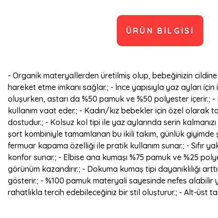
ÜRÜN BILGISI
- Organik materyallerden üretilmiş olup, bebeğinizin cildine
hareket etme imkanı sağlar.; - İnce yapısıyla yaz ayları içi
oluşurken, astarı da %50 pamuk ve %50 polyester içerir.; - 
kullanım vaat eder.; - Kadın/kız bebekler için özel olarak 
dostudur.; - Kolsuz kol tipi ile yaz aylarında serin kalmanızı
şort kombiniyle tamamlanan bu ikili takım, günlük giyimde şı
fermuar kapama özelliği ile pratik kullanım sunar.; - Sıfır ya
konfor sunar.; - Elbise ana kumaşı %75 pamuk ve %25 polyes
görünüm kazandırır.; - Dokuma kumaş tipi dayanıklılığı artt
gösterir.; - %100 pamuk materyali sayesinde nefes alabilir y
rahatlıkla tercih edebileceğiniz bir stil oluşturur.; - Alt-üs