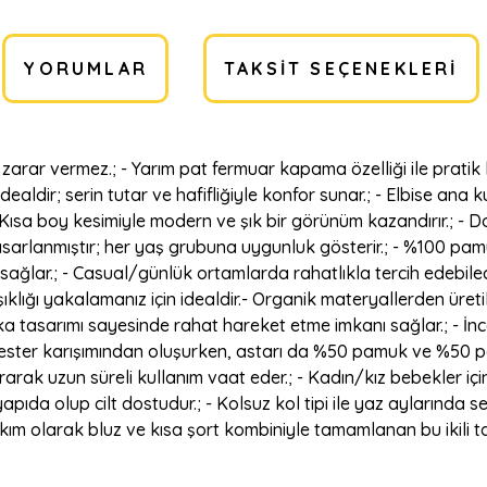
YORUMLAR
TAKSIT SEÇENEKLERI
 zarar vermez.; - Yarım pat fermuar kapama özelliği ile pratik 
n idealdir; serin tutar ve hafifliğiyle konfor sunar.; - Elbise
Kısa boy kesimiyle modern ve şık bir görünüm kazandırır.; - Do
tasarlanmıştır; her yaş grubuna uygunluk gösterir.; - %100 pam
 sağlar.; - Casual/günlük ortamlarda rahatlıkla tercih edebileceğ
klığı yakalamanız için idealdir.- Organik materyallerden üretil
ka tasarımı sayesinde rahat hareket etme imkanı sağlar.; - İnce y
ter karışımından oluşurken, astarı da %50 pamuk ve %50 polye
ırarak uzun süreli kullanım vaat eder.; - Kadın/kız bebekler i
apıda olup cilt dostudur.; - Kolsuz kol tipi ile yaz aylarında 
t takım olarak bluz ve kısa şort kombiniyle tamamlanan bu ikili t