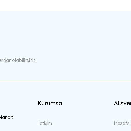
a yetersiz gördüğünüz noktaları öneri formunu kullanarak tarafımıza ilete
Bu ürüne ilk yorumu siz yapın!
Yorum Yaz
ar olabilirsiniz.
Kurumsal
Alışve
Gönder
blandit
İletişim
Mesafel