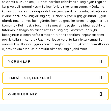
salopetli bluzlu takım.; - Rahat hareket edebilmesini sağlayan regular
kalıp ve beli normal kesim ile konforlu bir kullanım sunar.; - Dokuma
kumaş tipi sayesinde dayanıklılık ve yumuşaklık bir arada; bebeğinizin
cildine nazik dokunuşlar sağlar.; - Bebek & çocuk yaş grubuna uygun
olarak tasarlanmış, hem gündüz hem de gece kullanımına uygun şık bir
kombin.; - Kalın askılı tasarımı ile mevsim geçişlerinde ideal sıcaklıkta
tutarken, bebeğinizin rahat etmesini sağlar.; - Astarsız yapısıyla
bebeğinizin cildinin nefes almasına olanak tanırken, cepsiz tasarımı
pratik kullanım sunar.; - Uzun kol boyu ve orta kalınlıkta kumaşı ile
mevsim koşullarına uygun koruma sağlar.; - Narin yıkama talimatlarına
uyarak takımınızın uzun ömürlü olmasını sağlayabilirsiniz.
YORUMLAR
TAKSIT SEÇENEKLERI
Bu ürüne ilk yorumu siz yapın!
ÖNERILERINIZ
Yorum Yaz
Bu ürünün fiyat bilgisi, resim, ürün açıklamalarında ve diğer