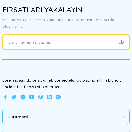
konularda yetersiz gördüğünüz noktaları öneri formunu kullanarak
FIRSATLARI YAKALAYIN!
tarafımıza iletebilirsiniz.
Görüş ve önerileriniz için teşekkür ederiz.
Mail adresinizi ekleyerek kampanyalarımızdan anında haberdar
olabilirsiniz.
Ürün resmi kalitesiz, bozuk veya görüntülenemiyor.
Ürün açıklamasında eksik bilgiler bulunuyor.
Ürün bilgilerinde hatalar bulunuyor.
Ürün fiyatı diğer sitelerden daha pahalı.
Bu ürüne benzer farklı alternatifler olmalı.
Lorem ipsum dolor sit amet, consectetur adipiscing elit. In blandit
tincidunt id turpis est platea sed.
Gönder
Kurumsal