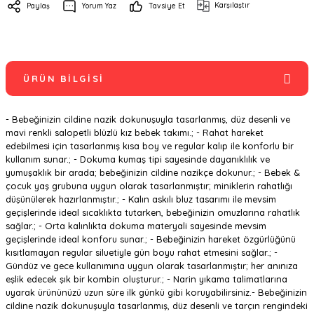
Karşılaştır
Paylaş
Yorum Yaz
Tavsiye Et
ÜRÜN BILGISI
- Bebeğinizin cildine nazik dokunuşuyla tasarlanmış, düz desenli ve
mavi renkli salopetli blüzlü kız bebek takımı.; - Rahat hareket
edebilmesi için tasarlanmış kısa boy ve regular kalıp ile konforlu bir
kullanım sunar.; - Dokuma kumaş tipi sayesinde dayanıklılık ve
yumuşaklık bir arada; bebeğinizin cildine nazikçe dokunur.; - Bebek &
çocuk yaş grubuna uygun olarak tasarlanmıştır; miniklerin rahatlığı
düşünülerek hazırlanmıştır.; - Kalın askılı bluz tasarımı ile mevsim
geçişlerinde ideal sıcaklıkta tutarken, bebeğinizin omuzlarına rahatlık
sağlar.; - Orta kalınlıkta dokuma materyali sayesinde mevsim
geçişlerinde ideal konforu sunar.; - Bebeğinizin hareket özgürlüğünü
kısıtlamayan regular siluetiyle gün boyu rahat etmesini sağlar.; -
Gündüz ve gece kullanımına uygun olarak tasarlanmıştır; her anınıza
eşlik edecek şık bir kombin oluşturur.; - Narin yıkama talimatlarına
uyarak ürününüzü uzun süre ilk günkü gibi koruyabilirsiniz.- Bebeğinizin
cildine nazik dokunuşuyla tasarlanmış, düz desenli ve tarçın rengindeki