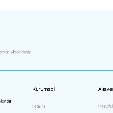
a yetersiz gördüğünüz noktaları öneri formunu kullanarak tarafımıza ilete
Bu ürüne ilk yorumu siz yapın!
Yorum Yaz
ar olabilirsiniz.
Kurumsal
Alışve
Gönder
blandit
İletişim
Mesafel