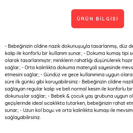
ÜRÜN BILGISI
- Bebeğinizin cildine nazik dokunuşuyla tasarlanmış, düz de
kalıp ile konforlu bir kullanım sunar.; - Dokuma kumaş tip
olarak tasarlanmıştır; miniklerin rahatlığı düşünülerek hazırl
sağlar.; - Orta kalınlıkta dokuma materyali sayesinde mevs
etmesini sağlar.; - Gündüz ve gece kullanımına uygun olarak
süre ilk günkü gibi koruyabilirsiniz.- Bebeğinizin cildine n
sağlayan regular kalıp ve beli normal kesim ile konforlu bi
dokunuşlar sağlar.; - Bebek & çocuk yaş grubuna uygun ola
geçişlerinde ideal sıcaklıkta tutarken, bebeğinizin rahat etm
sunar.; - Uzun kol boyu ve orta kalınlıkta kumaşı ile mevsi
sağlayabilirsiniz.