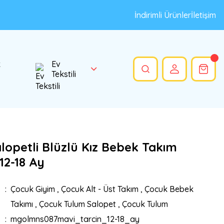
İndirimli Ürünler
İletişim
k
Ev
Tekstili
lopetli Blüzlü Kız Bebek Takım
 12-18 Ay
Çocuk Giyim
,
Çocuk Alt - Üst Takım
,
Çocuk Bebek
Takımı
,
Çocuk Tulum Salopet
,
Çocuk Tulum
mgolmns087mavi_tarcin_12-18_ay