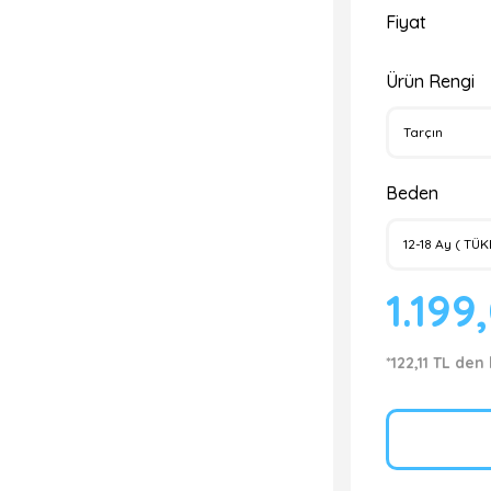
Fiyat
Ürün Rengi
Beden
1.199
*122,11 TL den