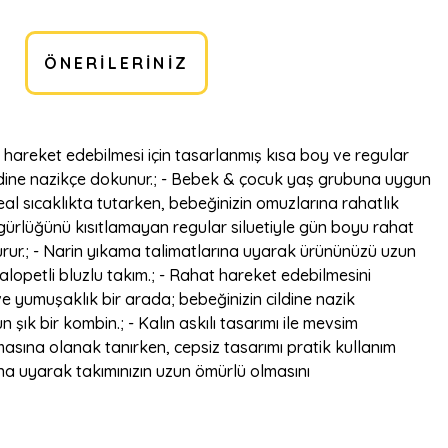
ÖNERILERINIZ
t hareket edebilmesi için tasarlanmış kısa boy ve regular
cildine nazikçe dokunur.; - Bebek & çocuk yaş grubuna uygun
ideal sıcaklıkta tutarken, bebeğinizin omuzlarına rahatlık
zgürlüğünü kısıtlamayan regular siluetiyle gün boyu rahat
turur.; - Narin yıkama talimatlarına uyarak ürününüzü uzun
salopetli bluzlu takım.; - Rahat hareket edebilmesini
ve yumuşaklık bir arada; bebeğinizin cildine nazik
k bir kombin.; - Kalın askılı tasarımı ile mevsim
almasına olanak tanırken, cepsiz tasarımı pratik kullanım
ına uyarak takımınızın uzun ömürlü olmasını