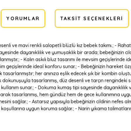
YORUMLAR
TAKSIT SEÇENEKLERI
senli ve mavi renkli salopetli blüzlü kız bebek takımı.; - Raha
i sayesinde dayanıklılık ve yumuşaklık bir arada; bebeğinizin 
anmıştır.; - Kalın askılı bluz tasarımı ile mevsim geçişlerinde 
im geçişlerinde ideal konforu sunar.; - Bebeğinizin hareket ö
 tasarlanmıştır; her anınıza eşlik edecek şık bir kombin oluş
azik dokunuşuyla tasarlanmış, düz desenli ve tarçın rengindeki 
r kullanım sunar.; - Dokuma kumaş tipi sayesinde dayanıklılık 
rak tasarlanmış, hem gündüz hem de gece kullanımına uygun şı
esini sağlar.; - Astarsız yapısıyla bebeğinizin cildinin nefes 
m koşullarına uygun koruma sağlar.; - Narin yıkama talimatlar