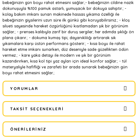
bebeğinizin gün boyu rahat etmesini sağlar.;- bebeğinizin cildine nazik
dokunuşuyla %100 pamuk astarlı, yumuşacık bir dokuya sahiptir.; -
kolay bakım imkanı sunan makinede hassas yıkama özelliği ile
bebeğinizin giysilerini uzun süre ilk günkü gibi koruyabilirsiniz.; - kloş
silueti sayesinde hareket özgürlüğünü kısıtlamadan şık bir görünüm
sağlar.; - prenses kalıbıyla zarif bir duruş sergiler; her adımda şıklığı ön
plana çıkarır.; - dokuma kumaş tipi, dayanıklılığı artırarak sık
yıkamalara karşı üstün performans gösterir.; - kısa boyu ile rahat
hareket etme imkanı sunarken, düz deseniyle sade güzellikten ödün
vermez.; - kare yaka detayı ile modern ve şık bir görünüm
kazandırırken, kısa kol tipi yaz ayları için ideal konfor sağlar.; - tül
materyaliyle hafifliği ve zarafeti bir arada sunarak bebeğinizin gün
boyu rahat etmesini sağlar.;
YORUMLAR
TAKSIT SEÇENEKLERI
Bu ürüne ilk yorumu siz yapın!
ÖNERILERINIZ
Yorum Yaz