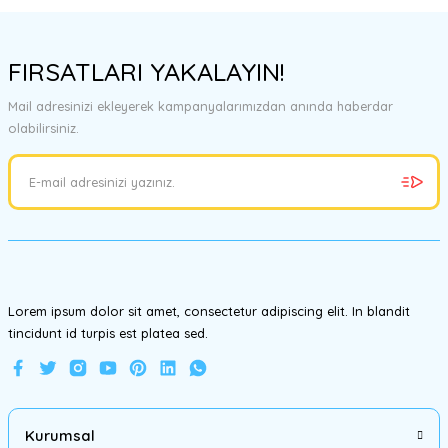
Bu ürünün fiyat bilgisi, resim, ürün açıklamalarında ve diğer
konularda yetersiz gördüğünüz noktaları öneri formunu kullanarak
FIRSATLARI YAKALAYIN!
tarafımıza iletebilirsiniz.
Görüş ve önerileriniz için teşekkür ederiz.
Mail adresinizi ekleyerek kampanyalarımızdan anında haberdar
olabilirsiniz.
Ürün resmi kalitesiz, bozuk veya görüntülenemiyor.
Ürün açıklamasında eksik bilgiler bulunuyor.
Ürün bilgilerinde hatalar bulunuyor.
Ürün fiyatı diğer sitelerden daha pahalı.
Bu ürüne benzer farklı alternatifler olmalı.
Lorem ipsum dolor sit amet, consectetur adipiscing elit. In blandit
tincidunt id turpis est platea sed.
Gönder
Kurumsal