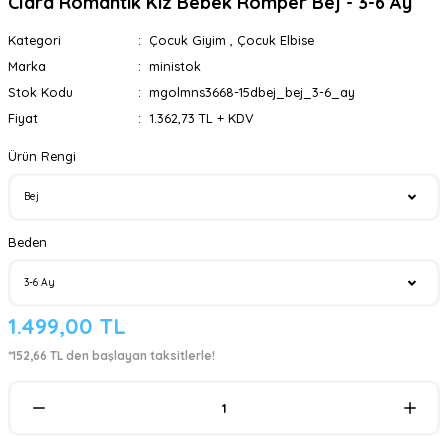
Clara Romantik Kız Bebek Romper Bej - 3-6 Ay
Kategori
Çocuk Giyim
,
Çocuk Elbise
Marka
ministok
Stok Kodu
mgolmns3668-15dbej_bej_3-6_ay
Fiyat
1.362,73 TL + KDV
Ürün Rengi
Beden
1.499,00 TL
*152,66 TL den başlayan taksitlerle!