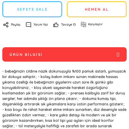
SEPETE EKLE
HEMEN AL
Karşılaştır
Paylaş
Yorum Yaz
Tavsiye Et
ÜRÜN BILGISI
- bebeğinizin cildine nazik dokunuşuyla %100 pamuk astarlı, yumuşacık
bir dokuya sahiptir.; - kolay bakım imkanı sunan makinede hassas
yıkama özelliği ile bebeğinizin giysilerini uzun süre ilk günkü gibi
koruyabilirsiniz.; - kloş silueti sayesinde hareket özgürlüğünü
kısıtlamadan şık bir görünüm sağlar.; - prenses kalıbıyla zarif bir duruş
sergiler; her adımda şıklığı ön plana çıkarır.; - dokuma kumaş tipi,
dayanıklılığı artırarak sık yıkamalara karşı üstün performans gösterir.;
- kısa boyu ile rahat hareket etme imkanı sunarken, düz deseniyle sade
güzellikten ödün vermez.; - kare yaka detayı ile modern ve şık bir
görünüm kazandırırken, kısa kol tipi yaz ayları için ideal konfor
sağlar.; - tül materyaliyle hafifliği ve zarafeti bir arada sunarak