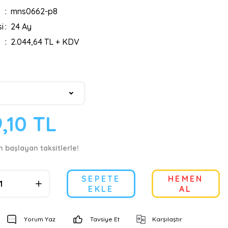
mns0662-p8
i
24 Ay
2.044,64 TL + KDV
,10 TL
n başlayan taksitlerle!
SEPETE
HEMEN
EKLE
AL
Yorum Yaz
Tavsiye Et
Karşılaştır