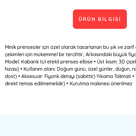
ÜRÜN BILGISI
Minik prensesler için özel olarak tasarlanan bu şık ve zarif
çekimleri için mükemmel bir tercihtir.; Arkasındaki büyük fi
Model: Kabarık tül etekli prenses elbise • Üst kısım: 3D çiç
hizası) • Kullanım alanı: Doğum günü, özel günler, düğün, n
dost) • Aksesuar: Fiyonk detayı (sabittir) Yıkama Talimatı • 
direkt temas edilmemelidir) • Kurutma makinesi önerilmez
Bu ürünün fiyat bilgisi, resim, ürün açıklamalarında ve diğer konulard
Görüş ve önerileriniz için teşekkür ederiz.