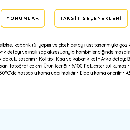
YORUMLAR
TAKSIT SEÇENEKLERI
 elbise, kabarık tül yapısı ve çiçek detaylı üst tasarımıyla g
yonk detayı ve incili saç aksesuarıyla kombinlendiğinde masals
ek dokulu tasarım • Kol tipi: Kısa ve kabarık kol • Arka detay
işan, fotoğraf çekimi Ürün İçeriği • %100 Polyester tül kumaş 
30°C’de hassas yıkama yapılmalıdır • Elde yıkama önerilir • Ağa
a yetersiz gördüğünüz noktaları öneri formunu kullanarak tarafımıza ilete
Bu ürüne ilk yorumu siz yapın!