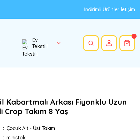
İndirimli Ürünler
İletişim
k
Ev
Tekstili
ül Kabartmalı Arkası Fiyonklu Uzun
li Crop Takım 8 Yaş
Çocuk Alt - Üst Takım
ministok