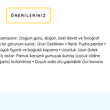
ÖNERILERINIZ
öz kamaştırır.; Doğum günü, düğün, özel davet ve fotoğraf
ı bir görünüm sunar.; Ürün Özellikleri • Renk: Pudra pembe •
: Büyük fiyonk ve bağcıklı kapama • Uzunluk: Uzun (bilek
• İç astar: Pamuk karışımlı yumuşak kumaş (çocuk cildine
rtıcı kullanılmaz • Düşük ısıda ütü yapılabilir (tül kısmına
bilirsiniz.