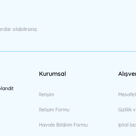
Yorum Yaz
ar olabilirsiniz.
Kurumsal
Alışve
Gönder
blandit
İletişim
Mesafel
İletişim Formu
Gizlilik
Havale Bildirim Formu
İptal İa