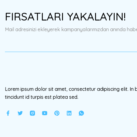
Ürün resmi kalitesiz, bozuk veya görüntülenemiyor.
FIRSATLARI YAKALAYIN!
Ürün açıklamasında eksik bilgiler bulunuyor.
Ürün bilgilerinde hatalar bulunuyor.
Mail adresinizi ekleyerek kampanyalarımızdan anında haberd
Ürün fiyatı diğer sitelerden daha pahalı.
Bu ürüne benzer farklı alternatifler olmalı.
Lorem ipsum dolor sit amet, consectetur adipiscing elit. In 
tincidunt id turpis est platea sed.