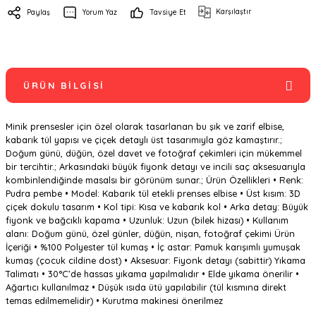
Karşılaştır
Paylaş
Yorum Yaz
Tavsiye Et
ÜRÜN BILGISI
Minik prensesler için özel olarak tasarlanan bu şık ve zarif elbise,
kabarık tül yapısı ve çiçek detaylı üst tasarımıyla göz kamaştırır.;
Doğum günü, düğün, özel davet ve fotoğraf çekimleri için mükemmel
bir tercihtir.; Arkasındaki büyük fiyonk detayı ve incili saç aksesuarıyla
kombinlendiğinde masalsı bir görünüm sunar.; Ürün Özellikleri • Renk:
Pudra pembe • Model: Kabarık tül etekli prenses elbise • Üst kısım: 3D
çiçek dokulu tasarım • Kol tipi: Kısa ve kabarık kol • Arka detay: Büyük
fiyonk ve bağcıklı kapama • Uzunluk: Uzun (bilek hizası) • Kullanım
alanı: Doğum günü, özel günler, düğün, nişan, fotoğraf çekimi Ürün
İçeriği • %100 Polyester tül kumaş • İç astar: Pamuk karışımlı yumuşak
kumaş (çocuk cildine dost) • Aksesuar: Fiyonk detayı (sabittir) Yıkama
Talimatı • 30°C’de hassas yıkama yapılmalıdır • Elde yıkama önerilir •
Ağartıcı kullanılmaz • Düşük ısıda ütü yapılabilir (tül kısmına direkt
temas edilmemelidir) • Kurutma makinesi önerilmez