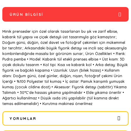
ÜRÜN BILGISI
Minik prensesler için özel olarak tasarlanan bu şık ve zarif elbise,
kabarık tül yapısı ve çiçek detaylı üst tasarımıyla göz kamaştırır.;
Doğum günü, düğün, özel davet ve fotoğraf çekimleri için mükemmel
bir tercihtir.; Arkasındaki büyük fiyonk detayı ve incili saç aksesuarıyla
kombinlendiğinde masalsı bir görünüm sunar.; Ürün Özellikleri • Renk:
Pudra pembe • Model: Kabarık tül etekli prenses elbise • Üst kısım: 3D
çiçek dokulu tasarım • Kol tipi: Kısa ve kabarık kol • Arka detay: Büyük
fiyonk ve bağcıklı kapama • Uzunluk: Uzun (bilek hizası) • Kullanım
alanı: Doğum günü, özel günler, düğün, nişan, fotoğraf çekimi Ürün
İçeriği • %100 Polyester tül kumaş • İç astar: Pamuk karışımlı yumuşak
kumaş (çocuk cildine dost) • Aksesuar: Fiyonk detayı (sabittir) Yıkama
Talimatı • 30°C’de hassas yıkama yapılmalıdır • Elde yıkama önerilir •
Ağartıcı kullanılmaz • Düşük ısıda ütü yapılabilir (tül kısmına direkt
temas edilmemelidir) • Kurutma makinesi önerilmez
YORUMLAR