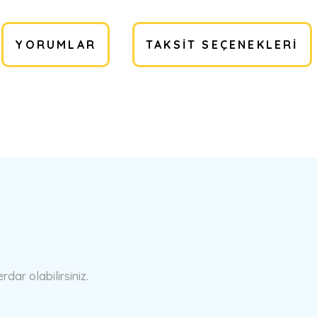
YORUMLAR
TAKSIT SEÇENEKLERI
a yetersiz gördüğünüz noktaları öneri formunu kullanarak tarafımıza ilete
Bu ürüne ilk yorumu siz yapın!
Yorum Yaz
ar olabilirsiniz.