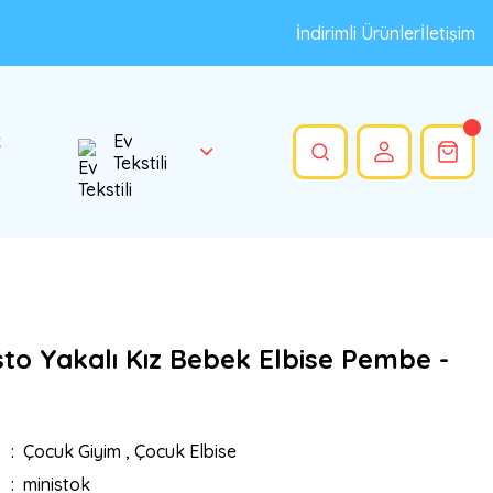
İndirimli Ürünler
İletişim
k
Ev
Tekstili
sto Yakalı Kız Bebek Elbise Pembe -
Çocuk Giyim
,
Çocuk Elbise
ministok