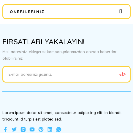
ÖNERILERINIZ
Yorum Yaz
Bu ürünün fiyat bilgisi, resim, ürün açıklamalarında ve diğer
konularda yetersiz gördüğünüz noktaları öneri formunu kullanarak
FIRSATLARI YAKALAYIN!
tarafımıza iletebilirsiniz.
Görüş ve önerileriniz için teşekkür ederiz.
Mail adresinizi ekleyerek kampanyalarımızdan anında haberdar
olabilirsiniz.
Ürün resmi kalitesiz, bozuk veya görüntülenemiyor.
Ürün açıklamasında eksik bilgiler bulunuyor.
Ürün bilgilerinde hatalar bulunuyor.
Ürün fiyatı diğer sitelerden daha pahalı.
Bu ürüne benzer farklı alternatifler olmalı.
Lorem ipsum dolor sit amet, consectetur adipiscing elit. In blandit
tincidunt id turpis est platea sed.