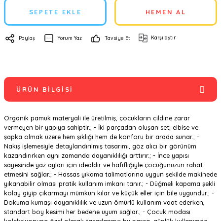
SEPETE EKLE
HEMEN AL
Karşılaştır
Paylaş
Yorum Yaz
Tavsiye Et
ÜRÜN BILGISI
Organik pamuk materyali ile üretilmiş, çocukların cildine zarar
vermeyen bir yapıya sahiptir.; - İki parçadan oluşan set; elbise ve
şapka olmak üzere hem şıklığı hem de konforu bir arada sunar.; -
Nakış işlemesiyle detaylandırılmış tasarımı, göz alıcı bir görünüm
kazandırırken aynı zamanda dayanıklılığı arttırır.; - İnce yapısı
sayesinde yaz ayları için idealdir ve hafifliğiyle çocuğunuzun rahat
etmesini sağlar.; - Hassas yıkama talimatlarına uygun şekilde makinede
yıkanabilir olması pratik kullanım imkanı tanır.; - Düğmeli kapama şekli
kolay giyip çıkarmayı mümkün kılar ve küçük eller için bile uygundur.; -
Dokuma kumaşı dayanıklılık ve uzun ömürlü kullanım vaat ederken,
standart boy kesimi her bedene uyum sağlar.; - Çocuk modası