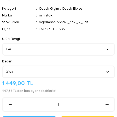
Kategori
Çocuk Giyim
,
Çocuk Elbise
Marka
ministok
Stok Kodu
mgolmns3653haki_haki_2_yas
Fiyat
1.317,27 TL + KDV
Ürün Rengi
Beden
1.449,00 TL
*147,57 TL den başlayan taksitlerle!