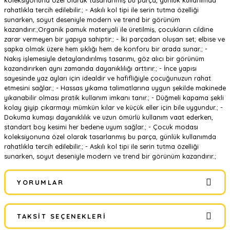
koleksiyonuna özel olarak tasarlanmış bu parça, günlük kullanımda
rahatlıkla tercih edilebilir.; - Askılı kol tipi ile serin tutma özelliği
sunarken, soyut deseniyle modern ve trend bir görünüm
kazandırır.;Organik pamuk materyali ile üretilmiş, çocukların cildine
zarar vermeyen bir yapıya sahiptir.; - İki parçadan oluşan set; elbise ve
şapka olmak üzere hem şıklığı hem de konforu bir arada sunar.; -
Nakış işlemesiyle detaylandırılmış tasarımı, göz alıcı bir görünüm
kazandırırken aynı zamanda dayanıklılığı arttırır.; - İnce yapısı
sayesinde yaz ayları için idealdir ve hafifliğiyle çocuğunuzun rahat
etmesini sağlar.; - Hassas yıkama talimatlarına uygun şekilde makinede
yıkanabilir olması pratik kullanım imkanı tanır.; - Düğmeli kapama şekli
kolay giyip çıkarmayı mümkün kılar ve küçük eller için bile uygundur.; -
Dokuma kumaşı dayanıklılık ve uzun ömürlü kullanım vaat ederken,
standart boy kesimi her bedene uyum sağlar.; - Çocuk modası
koleksiyonuna özel olarak tasarlanmış bu parça, günlük kullanımda
rahatlıkla tercih edilebilir.; - Askılı kol tipi ile serin tutma özelliği
sunarken, soyut deseniyle modern ve trend bir görünüm kazandırır.;
YORUMLAR
TAKSIT SEÇENEKLERI
Bu ürüne ilk yorumu siz yapın!