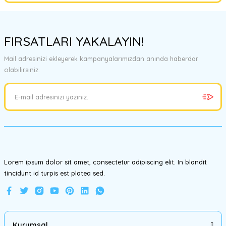
Bu ürünün fiyat bilgisi, resim, ürün açıklamalarında ve diğer
konularda yetersiz gördüğünüz noktaları öneri formunu kullanarak
FIRSATLARI YAKALAYIN!
tarafımıza iletebilirsiniz.
Görüş ve önerileriniz için teşekkür ederiz.
Mail adresinizi ekleyerek kampanyalarımızdan anında haberdar
olabilirsiniz.
Ürün resmi kalitesiz, bozuk veya görüntülenemiyor.
Ürün açıklamasında eksik bilgiler bulunuyor.
Ürün bilgilerinde hatalar bulunuyor.
Ürün fiyatı diğer sitelerden daha pahalı.
Bu ürüne benzer farklı alternatifler olmalı.
Lorem ipsum dolor sit amet, consectetur adipiscing elit. In blandit
tincidunt id turpis est platea sed.
Gönder
Kurumsal