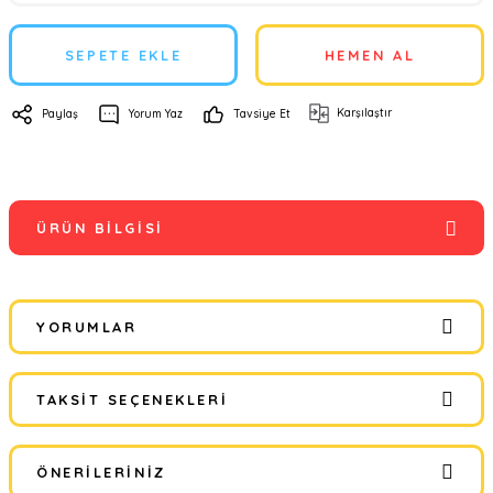
SEPETE EKLE
HEMEN AL
Karşılaştır
Paylaş
Yorum Yaz
Tavsiye Et
ÜRÜN BILGISI
YORUMLAR
TAKSIT SEÇENEKLERI
Bu ürüne ilk yorumu siz yapın!
ÖNERILERINIZ
Yorum Yaz