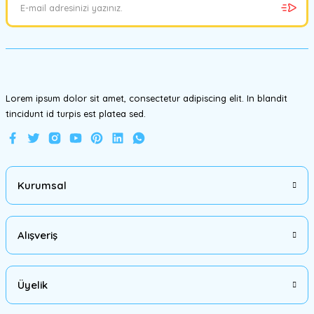
Ürün bilgilerinde hatalar bulunuyor.
Ürün fiyatı diğer sitelerden daha pahalı.
Bu ürüne benzer farklı alternatifler olmalı.
Lorem ipsum dolor sit amet, consectetur adipiscing elit. In blandit
tincidunt id turpis est platea sed.
Gönder
Kurumsal
Alışveriş
Üyelik