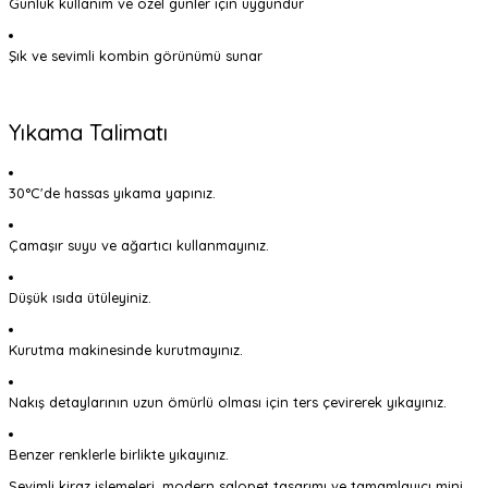
Günlük kullanım ve özel günler için uygundur
Şık ve sevimli kombin görünümü sunar
Yıkama Talimatı
30°C'de hassas yıkama yapınız.
Çamaşır suyu ve ağartıcı kullanmayınız.
Düşük ısıda ütüleyiniz.
Kurutma makinesinde kurutmayınız.
Nakış detaylarının uzun ömürlü olması için ters çevirerek yıkayınız.
Benzer renklerle birlikte yıkayınız.
Sevimli kiraz işlemeleri, modern salopet tasarımı ve tamamlayıcı mini