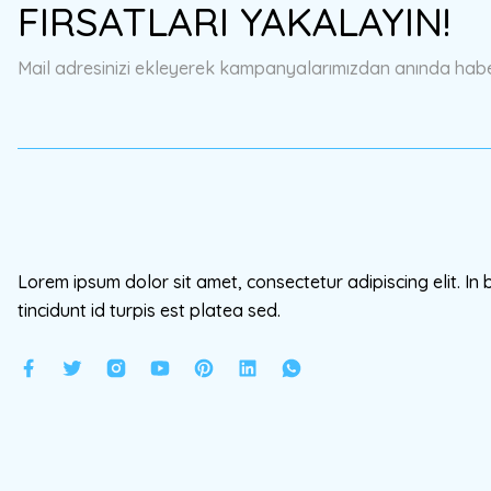
FIRSATLARI YAKALAYIN!
Ürün açıklamasında eksik bilgiler bulunuyor.
Ürün bilgilerinde hatalar bulunuyor.
Mail adresinizi ekleyerek kampanyalarımızdan anında haberd
Ürün fiyatı diğer sitelerden daha pahalı.
Bu ürüne benzer farklı alternatifler olmalı.
Lorem ipsum dolor sit amet, consectetur adipiscing elit. In 
tincidunt id turpis est platea sed.