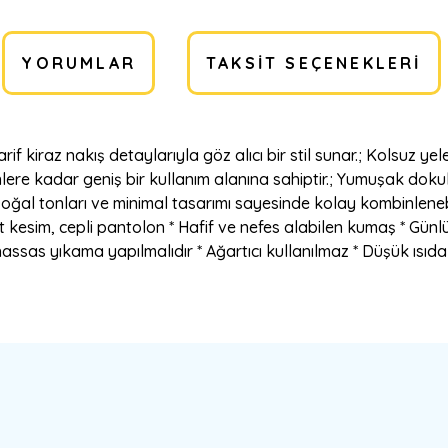
YORUMLAR
TAKSIT SEÇENEKLERI
, zarif kiraz nakış detaylarıyla göz alıcı bir stil sunar.; Kolsuz
lere kadar geniş bir kullanım alanına sahiptir.; Yumuşak doku
oğal tonları ve minimal tasarımı sayesinde kolay kombinlenebili
t kesim, cepli pantolon * Hafif ve nefes alabilen kumaş * Günlü
assas yıkama yapılmalıdır * Ağartıcı kullanılmaz * Düşük ısıd
a yetersiz gördüğünüz noktaları öneri formunu kullanarak tarafımıza ilete
Bu ürüne ilk yorumu siz yapın!