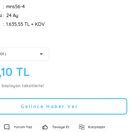
mns56-4
i
24 Ay
1.635,55 TL + KDV
,10 TL
 başlayan taksitlerle!
Gelince Haber Ver
Yorum Yaz
Tavsiye Et
Karşılaştır