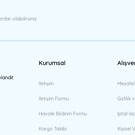
Yorum Yaz
ar olabilirsiniz.
Kurumsal
Alışve
Gönder
blandit
İletişim
Mesafel
İletişim Formu
Gizlilik
Havale Bildirim Formu
İptal İa
Kargo Takibi
Kişisel V