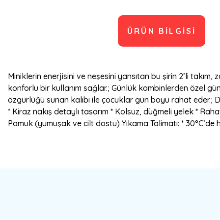
ÜRÜN BILGISI
Miniklerin enerjisini ve neşesini yansıtan bu şirin 2’li takım
konforlu bir kullanım sağlar.; Günlük kombinlerden özel gün
özgürlüğü sunan kalıbı ile çocuklar gün boyu rahat eder.; D
* Kiraz nakış detaylı tasarım * Kolsuz, düğmeli yelek * Raha
Pamuk (yumuşak ve cilt dostu) Yıkama Talimatı: * 30°C’de h
Bu ürünün fiyat bilgisi, resim, ürün açıklamalarında ve diğer konulard
Görüş ve önerileriniz için teşekkür ederiz.
Ürün resmi kalitesiz, bozuk veya görüntülenemiyor.