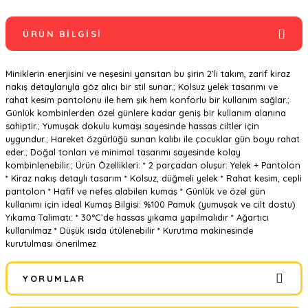
ÜRÜN BILGISI
Miniklerin enerjisini ve neşesini yansıtan bu şirin 2’li takım, zarif kiraz
nakış detaylarıyla göz alıcı bir stil sunar.; Kolsuz yelek tasarımı ve
rahat kesim pantolonu ile hem şık hem konforlu bir kullanım sağlar.;
Günlük kombinlerden özel günlere kadar geniş bir kullanım alanına
sahiptir.; Yumuşak dokulu kumaşı sayesinde hassas ciltler için
uygundur.; Hareket özgürlüğü sunan kalıbı ile çocuklar gün boyu rahat
eder.; Doğal tonları ve minimal tasarımı sayesinde kolay
kombinlenebilir.; Ürün Özellikleri: * 2 parçadan oluşur: Yelek + Pantolon
* Kiraz nakış detaylı tasarım * Kolsuz, düğmeli yelek * Rahat kesim, cepli
pantolon * Hafif ve nefes alabilen kumaş * Günlük ve özel gün
kullanımı için ideal Kumaş Bilgisi: %100 Pamuk (yumuşak ve cilt dostu)
Yıkama Talimatı: * 30°C’de hassas yıkama yapılmalıdır * Ağartıcı
kullanılmaz * Düşük ısıda ütülenebilir * Kurutma makinesinde
kurutulması önerilmez
YORUMLAR