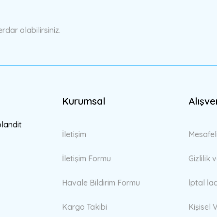
Yorum Yaz
ar olabilirsiniz.
Kurumsal
Alışve
Gönder
blandit
İletişim
Mesafel
İletişim Formu
Gizlilik
Havale Bildirim Formu
İptal İa
Kargo Takibi
Kişisel V