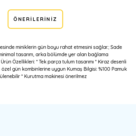
ÖNERILERINIZ
yesinde miniklerin gün boyu rahat etmesini sağlar.; Sade
i minimal tasarım, arka bölümde yer alan bağlama
ün Özellikleri: * Tek parça tulum tasarımı * Kiraz desenli
 ve özel gün kombinlerine uygun Kumaş Bilgisi: %100 Pamuk
tülenebilir * Kurutma makinesi önerilmez
bilirsiniz.