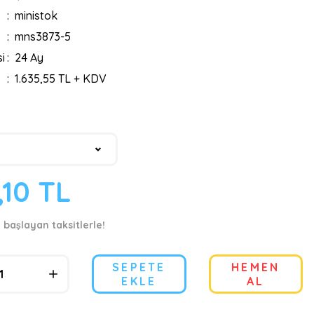
ministok
mns3873-5
i
24 Ay
1.635,55 TL + KDV
,10 TL
 başlayan taksitlerle!
SEPETE
HEMEN
EKLE
AL