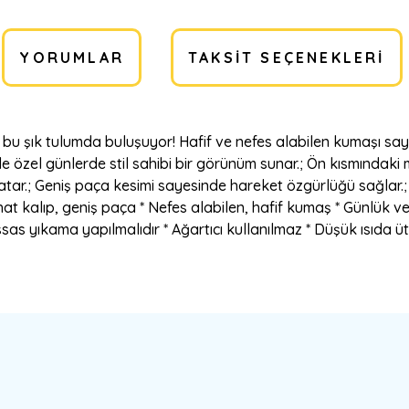
YORUMLAR
TAKSIT SEÇENEKLERI
isi bu şık tulumda buluşuyor! Hafif ve nefes alabilen kumaşı sa
de özel günlerde stil sahibi bir görünüm sunar.; Ön kısmındak
ar.; Geniş paça kesimi sayesinde hareket özgürlüğü sağlar.; Ür
hat kalıp, geniş paça * Nefes alabilen, hafif kumaş * Günlük
sas yıkama yapılmalıdır * Ağartıcı kullanılmaz * Düşük ısıda ü
a yetersiz gördüğünüz noktaları öneri formunu kullanarak tarafımıza ilete
Bu ürüne ilk yorumu siz yapın!