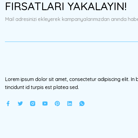
FIRSATLARI YAKALAYIN!
Ürün açıklamasında eksik bilgiler bulunuyor.
Ürün bilgilerinde hatalar bulunuyor.
Mail adresinizi ekleyerek kampanyalarımızdan anında haberd
Ürün fiyatı diğer sitelerden daha pahalı.
Bu ürüne benzer farklı alternatifler olmalı.
Lorem ipsum dolor sit amet, consectetur adipiscing elit. In 
tincidunt id turpis est platea sed.