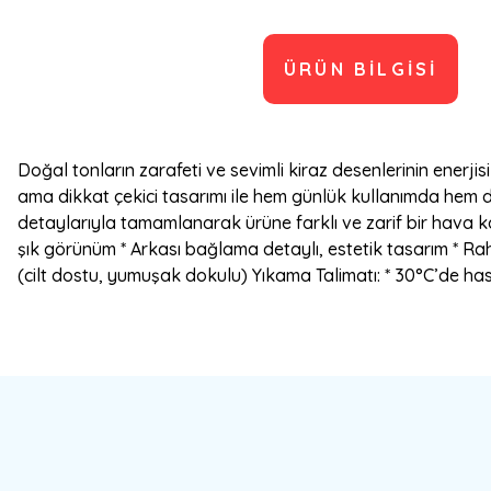
ÜRÜN BILGISI
Doğal tonların zarafeti ve sevimli kiraz desenlerinin enerj
ama dikkat çekici tasarımı ile hem günlük kullanımda hem 
detaylarıyla tamamlanarak ürüne farklı ve zarif bir hava kat
şık görünüm * Arkası bağlama detaylı, estetik tasarım * Ra
(cilt dostu, yumuşak dokulu) Yıkama Talimatı: * 30°C’de has
Bu ürünün fiyat bilgisi, resim, ürün açıklamalarında ve diğer konulard
Görüş ve önerileriniz için teşekkür ederiz.
Ürün resmi kalitesiz, bozuk veya görüntülenemiyor.