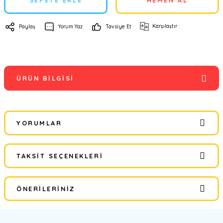
SEPETE EKLE
HEMEN AL
Karşılaştır
Paylaş
Yorum Yaz
Tavsiye Et
ÜRÜN BILGISI
YORUMLAR
TAKSIT SEÇENEKLERI
Bu ürüne ilk yorumu siz yapın!
ÖNERILERINIZ
Yorum Yaz
Bu ürünün fiyat bilgisi, resim, ürün açıklamalarında ve diğer