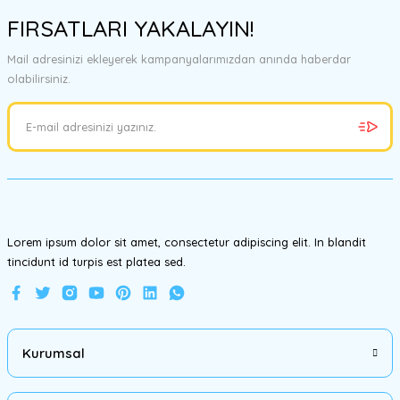
konularda yetersiz gördüğünüz noktaları öneri formunu kullanarak
FIRSATLARI YAKALAYIN!
tarafımıza iletebilirsiniz.
Görüş ve önerileriniz için teşekkür ederiz.
Mail adresinizi ekleyerek kampanyalarımızdan anında haberdar
olabilirsiniz.
Ürün resmi kalitesiz, bozuk veya görüntülenemiyor.
Ürün açıklamasında eksik bilgiler bulunuyor.
Ürün bilgilerinde hatalar bulunuyor.
Ürün fiyatı diğer sitelerden daha pahalı.
Bu ürüne benzer farklı alternatifler olmalı.
Lorem ipsum dolor sit amet, consectetur adipiscing elit. In blandit
tincidunt id turpis est platea sed.
Gönder
Kurumsal