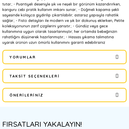
tutar.; - Puantiyeli deseniyle şık ve neşeli bir görünüm kazandırırken,
kanguru cebi pratik kullanım imkanı sunar.; - Düğmeli kapama şekli
sayesinde kolayca giydirilip çıkartılabilir; astarsız yapısıyla rahatlık
sağlar.; - Fisto detayları ile modern ve şık bir dokunuş eklerken, Petite
koleksiyonunun zarif çizgilerini yansıtır.; - Gündüz veya gece
kullanımına uygun olarak tasarlanmıştır; her ortamda bebeğinizin
rahatlığını düşünerek hazırlanmıştır.; - Hassas yıkama talimatına
uyarak ürünün uzun ömürlü kullanımını garanti edebilirsiniz
YORUMLAR
TAKSIT SEÇENEKLERI
Bu ürüne ilk yorumu siz yapın!
ÖNERILERINIZ
Yorum Yaz
Bu ürünün fiyat bilgisi, resim, ürün açıklamalarında ve diğer
konularda yetersiz gördüğünüz noktaları öneri formunu kullanarak
FIRSATLARI YAKALAYIN!
tarafımıza iletebilirsiniz.
Görüş ve önerileriniz için teşekkür ederiz.