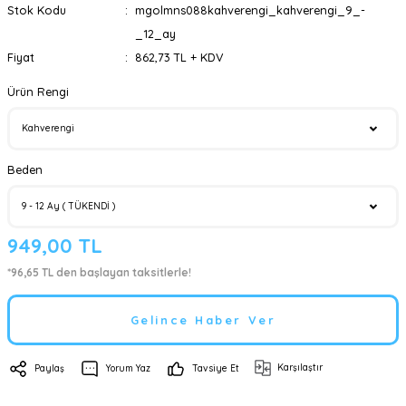
Stok Kodu
mgolmns088kahverengi_kahverengi_9_-
_12_ay
Fiyat
862,73 TL + KDV
Ürün Rengi
Beden
949,00 TL
*96,65 TL den başlayan taksitlerle!
Gelince Haber Ver
Karşılaştır
Paylaş
Yorum Yaz
Tavsiye Et