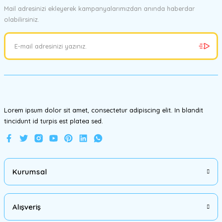
Mail adresinizi ekleyerek kampanyalarımızdan anında haberdar
olabilirsiniz.
Ürün resmi kalitesiz, bozuk veya görüntülenemiyor.
Ürün açıklamasında eksik bilgiler bulunuyor.
Ürün bilgilerinde hatalar bulunuyor.
Ürün fiyatı diğer sitelerden daha pahalı.
Bu ürüne benzer farklı alternatifler olmalı.
Lorem ipsum dolor sit amet, consectetur adipiscing elit. In blandit
tincidunt id turpis est platea sed.
Gönder
Kurumsal
Alışveriş