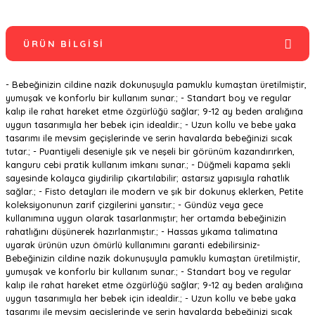
ÜRÜN BILGISI
- Bebeğinizin cildine nazik dokunuşuyla pamuklu kumaştan üretilmiştir,
yumuşak ve konforlu bir kullanım sunar.; - Standart boy ve regular
kalıp ile rahat hareket etme özgürlüğü sağlar; 9-12 ay beden aralığına
uygun tasarımıyla her bebek için idealdir.; - Uzun kollu ve bebe yaka
tasarımı ile mevsim geçişlerinde ve serin havalarda bebeğinizi sıcak
tutar.; - Puantiyeli deseniyle şık ve neşeli bir görünüm kazandırırken,
kanguru cebi pratik kullanım imkanı sunar.; - Düğmeli kapama şekli
sayesinde kolayca giydirilip çıkartılabilir; astarsız yapısıyla rahatlık
sağlar.; - Fisto detayları ile modern ve şık bir dokunuş eklerken, Petite
koleksiyonunun zarif çizgilerini yansıtır.; - Gündüz veya gece
kullanımına uygun olarak tasarlanmıştır; her ortamda bebeğinizin
rahatlığını düşünerek hazırlanmıştır.; - Hassas yıkama talimatına
uyarak ürünün uzun ömürlü kullanımını garanti edebilirsiniz-
Bebeğinizin cildine nazik dokunuşuyla pamuklu kumaştan üretilmiştir,
yumuşak ve konforlu bir kullanım sunar.; - Standart boy ve regular
kalıp ile rahat hareket etme özgürlüğü sağlar; 9-12 ay beden aralığına
uygun tasarımıyla her bebek için idealdir.; - Uzun kollu ve bebe yaka
tasarımı ile mevsim geçişlerinde ve serin havalarda bebeğinizi sıcak