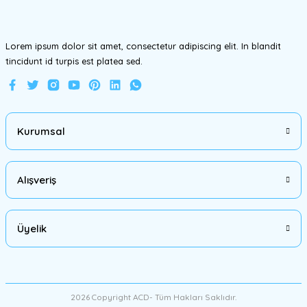
Bu ürüne benzer farklı alternatifler olmalı.
Lorem ipsum dolor sit amet, consectetur adipiscing elit. In blandit
tincidunt id turpis est platea sed.
Gönder
Kurumsal
Alışveriş
Üyelik
2026 Copyright ACD- Tüm Hakları Saklıdır.