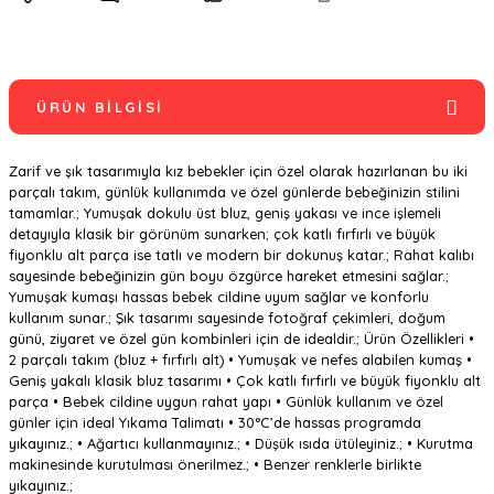
ÜRÜN BILGISI
Zarif ve şık tasarımıyla kız bebekler için özel olarak hazırlanan bu iki
parçalı takım, günlük kullanımda ve özel günlerde bebeğinizin stilini
tamamlar.; Yumuşak dokulu üst bluz, geniş yakası ve ince işlemeli
detayıyla klasik bir görünüm sunarken; çok katlı fırfırlı ve büyük
fiyonklu alt parça ise tatlı ve modern bir dokunuş katar.; Rahat kalıbı
sayesinde bebeğinizin gün boyu özgürce hareket etmesini sağlar.;
Yumuşak kumaşı hassas bebek cildine uyum sağlar ve konforlu
kullanım sunar.; Şık tasarımı sayesinde fotoğraf çekimleri, doğum
günü, ziyaret ve özel gün kombinleri için de idealdir.; Ürün Özellikleri •
2 parçalı takım (bluz + fırfırlı alt) • Yumuşak ve nefes alabilen kumaş •
Geniş yakalı klasik bluz tasarımı • Çok katlı fırfırlı ve büyük fiyonklu alt
parça • Bebek cildine uygun rahat yapı • Günlük kullanım ve özel
günler için ideal Yıkama Talimatı • 30°C’de hassas programda
yıkayınız.; • Ağartıcı kullanmayınız.; • Düşük ısıda ütüleyiniz.; • Kurutma
makinesinde kurutulması önerilmez.; • Benzer renklerle birlikte
yıkayınız.;