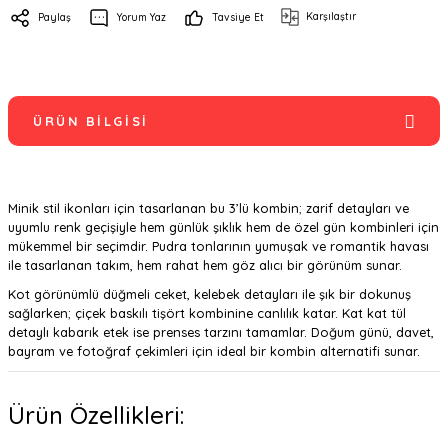
Karşılaştır
Paylaş
Yorum Yaz
Tavsiye Et
ÜRÜN BILGISI
Minik stil ikonları için tasarlanan bu 3’lü kombin; zarif detayları ve
uyumlu renk geçişiyle hem günlük şıklık hem de özel gün kombinleri için
mükemmel bir seçimdir. Pudra tonlarının yumuşak ve romantik havası
ile tasarlanan takım, hem rahat hem göz alıcı bir görünüm sunar.
Kot görünümlü düğmeli ceket, kelebek detayları ile şık bir dokunuş
sağlarken; çiçek baskılı tişört kombinine canlılık katar. Kat kat tül
detaylı kabarık etek ise prenses tarzını tamamlar. Doğum günü, davet,
bayram ve fotoğraf çekimleri için ideal bir kombin alternatifi sunar.
Ürün Özellikleri: