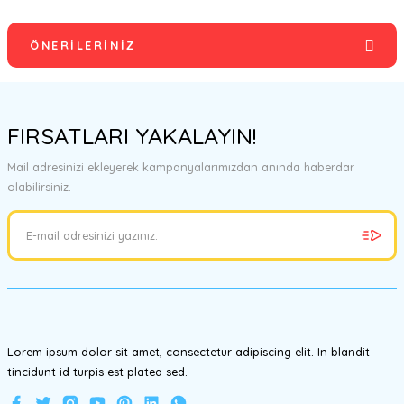
Yorum Yaz
ÖNERILERINIZ
Bu ürünün fiyat bilgisi, resim, ürün açıklamalarında ve diğer
konularda yetersiz gördüğünüz noktaları öneri formunu kullanarak
FIRSATLARI YAKALAYIN!
tarafımıza iletebilirsiniz.
Görüş ve önerileriniz için teşekkür ederiz.
Mail adresinizi ekleyerek kampanyalarımızdan anında haberdar
olabilirsiniz.
Ürün resmi kalitesiz, bozuk veya görüntülenemiyor.
Ürün açıklamasında eksik bilgiler bulunuyor.
Ürün bilgilerinde hatalar bulunuyor.
Ürün fiyatı diğer sitelerden daha pahalı.
Bu ürüne benzer farklı alternatifler olmalı.
Lorem ipsum dolor sit amet, consectetur adipiscing elit. In blandit
tincidunt id turpis est platea sed.