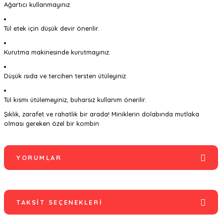
Ağartıcı kullanmayınız.
Tül etek için düşük devir önerilir.
Kurutma makinesinde kurutmayınız.
Düşük ısıda ve tercihen tersten ütüleyiniz.
Tül kısmı ütülemeyiniz, buharsız kullanım önerilir.
Şıklık, zarafet ve rahatlık bir arada! Miniklerin dolabında mutlaka
olması gereken özel bir kombin
YORUMLAR
TAKSIT SEÇENEKLERI
Bu ürüne ilk yorumu siz yapın!