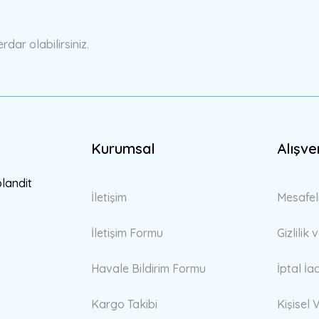
Yorum Yaz
ar olabilirsiniz.
Kurumsal
Alışve
Gönder
blandit
İletişim
Mesafel
İletişim Formu
Gizlilik
Havale Bildirim Formu
İptal İa
Kargo Takibi
Kişisel V