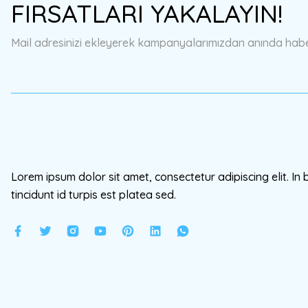
FIRSATLARI YAKALAYIN!
Ürün açıklamasında eksik bilgiler bulunuyor.
Ürün bilgilerinde hatalar bulunuyor.
Mail adresinizi ekleyerek kampanyalarımızdan anında haberd
Ürün fiyatı diğer sitelerden daha pahalı.
Bu ürüne benzer farklı alternatifler olmalı.
Lorem ipsum dolor sit amet, consectetur adipiscing elit. In 
tincidunt id turpis est platea sed.