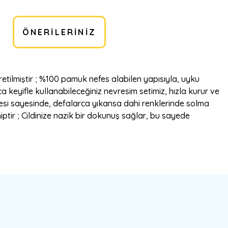
ÖNERILERINIZ
tilmiştir ; %100 pamuk nefes alabilen yapısıyla, uyku
a keyifle kullanabileceğiniz nevresim setimiz, hızla kurur ve
itesi sayesinde, defalarca yıkansa dahi renklerinde solma
ptir ; Cildinize nazik bir dokunuş sağlar, bu sayede
bilirsiniz.