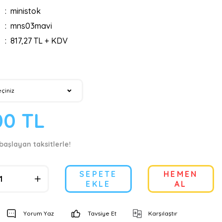
ministok
mns03mavi
817,27 TL + KDV
00 TL
başlayan taksitlerle!
SEPETE
HEMEN
EKLE
AL
Yorum Yaz
Tavsiye Et
Karşılaştır