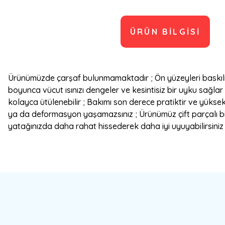
ÜRÜN BILGISI
Ürünümüzde çarşaf bulunmamaktadır ; Ön yüzeyleri baskılı 
boyunca vücut ısınızı dengeler ve kesintisiz bir uyku sağlar
kolayca ütülenebilir ; Bakımı son derece pratiktir ve yüks
ya da deformasyon yaşamazsınız ; Ürünümüz çift parçalı bir 
yatağınızda daha rahat hissederek daha iyi uyuyabilirsiniz ; 
Bu ürünün fiyat bilgisi, resim, ürün açıklamalarında ve diğer konulard
Görüş ve önerileriniz için teşekkür ederiz.
Ürün resmi kalitesiz, bozuk veya görüntülenemiyor.