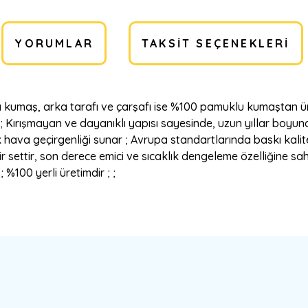
YORUMLAR
TAKSIT SEÇENEKLERI
kumaş, arka tarafı ve çarşafı ise %100 pamuklu kumaştan üre
 ; Kırışmayan ve dayanıklı yapısı sayesinde, uzun yıllar boyunc
ek hava geçirgenliği sunar ; Avrupa standartlarında baskı kal
settir, son derece emici ve sıcaklık dengeleme özelliğine sahi
%100 yerli üretimdir ; ;
a yetersiz gördüğünüz noktaları öneri formunu kullanarak tarafımıza ilete
Bu ürüne ilk yorumu siz yapın!