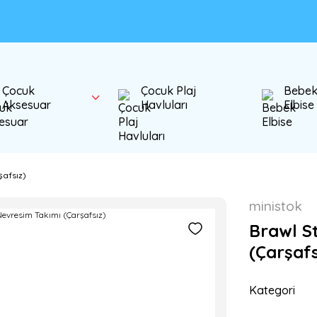
Çocuk
Çocuk Plaj
Bebe
Aksesuar
Havluları
Elbise
şafsız)
ministok
Brawl St
(Çarşafs
Kategori