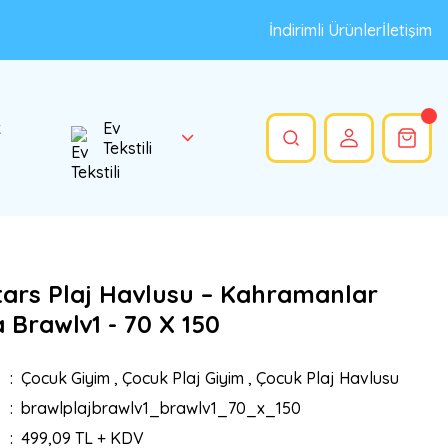
İndirimli Ürünler
İletişim
k
Ev
Tekstili
tars Plaj Havlusu – Kahramanlar
 Brawlv1 - 70 X 150
Çocuk Giyim
,
Çocuk Plaj Giyim
,
Çocuk Plaj Havlusu
brawlplajbrawlv1_brawlv1_70_x_150
499,09 TL + KDV