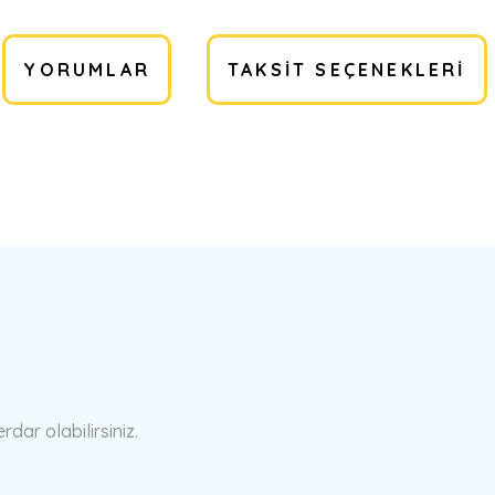
YORUMLAR
TAKSIT SEÇENEKLERI
a yetersiz gördüğünüz noktaları öneri formunu kullanarak tarafımıza ilete
Bu ürüne ilk yorumu siz yapın!
Yorum Yaz
ar olabilirsiniz.