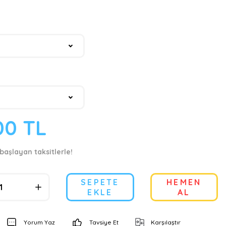
00 TL
başlayan taksitlerle!
SEPETE
HEMEN
EKLE
AL
Yorum Yaz
Tavsiye Et
Karşılaştır