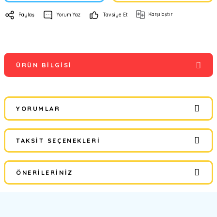
Karşılaştır
Paylaş
Yorum Yaz
Tavsiye Et
ÜRÜN BILGISI
YORUMLAR
TAKSIT SEÇENEKLERI
Bu ürüne ilk yorumu siz yapın!
ÖNERILERINIZ
Yorum Yaz
Bu ürünün fiyat bilgisi, resim, ürün açıklamalarında ve diğer
konularda yetersiz gördüğünüz noktaları öneri formunu kullanarak