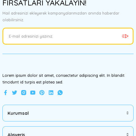
FIRSATLARI YAKALAYIN!
tarafımıza iletebilirsiniz.
Görüş ve önerileriniz için teşekkür ederiz.
Mail adresinizi ekleyerek kampanyalarımızdan anında haberdar
olabilirsiniz.
Ürün resmi kalitesiz, bozuk veya görüntülenemiyor.
Ürün açıklamasında eksik bilgiler bulunuyor.
Ürün bilgilerinde hatalar bulunuyor.
Ürün fiyatı diğer sitelerden daha pahalı.
Bu ürüne benzer farklı alternatifler olmalı.
Lorem ipsum dolor sit amet, consectetur adipiscing elit. In blandit
tincidunt id turpis est platea sed.
Gönder
Kurumsal
Alışveriş