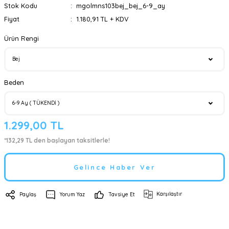
Stok Kodu
mgolmns103bej_bej_6-9_ay
Fiyat
1.180,91 TL + KDV
Ürün Rengi
Beden
1.299,00 TL
*132,29 TL den başlayan taksitlerle!
Gelince Haber Ver
Karşılaştır
Paylaş
Yorum Yaz
Tavsiye Et