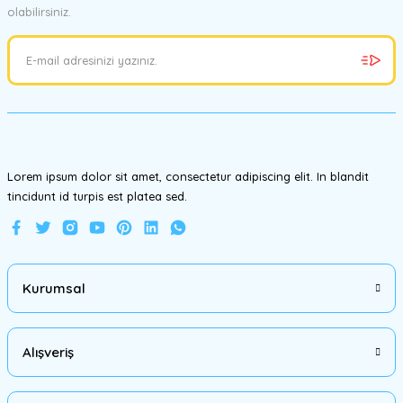
olabilirsiniz.
Ürün resmi kalitesiz, bozuk veya görüntülenemiyor.
Ürün açıklamasında eksik bilgiler bulunuyor.
Ürün bilgilerinde hatalar bulunuyor.
Ürün fiyatı diğer sitelerden daha pahalı.
Bu ürüne benzer farklı alternatifler olmalı.
Lorem ipsum dolor sit amet, consectetur adipiscing elit. In blandit
tincidunt id turpis est platea sed.
Gönder
Kurumsal
Alışveriş