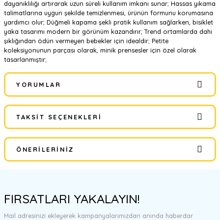
dayanıklılığı artırarak uzun süreli kullanım imkanı sunar; Hassas yıkama
talimatlarına uygun şekilde temizlenmesi, ürünün formunu korumasına
yardımcı olur; Düğmeli kapama şekli pratik kullanım sağlarken, bisiklet
yaka tasarımı modern bir görünüm kazandırır; Trend ortamlarda dahi
şıklığından ödün vermeyen bebekler için idealdir; Petite
koleksiyonunun parçası olarak, minik prensesler için özel olarak
tasarlanmıştır;
YORUMLAR
TAKSIT SEÇENEKLERI
Bu ürüne ilk yorumu siz yapın!
ÖNERILERINIZ
Yorum Yaz
Bu ürünün fiyat bilgisi, resim, ürün açıklamalarında ve diğer
konularda yetersiz gördüğünüz noktaları öneri formunu kullanarak
FIRSATLARI YAKALAYIN!
tarafımıza iletebilirsiniz.
Görüş ve önerileriniz için teşekkür ederiz.
Mail adresinizi ekleyerek kampanyalarımızdan anında haberdar