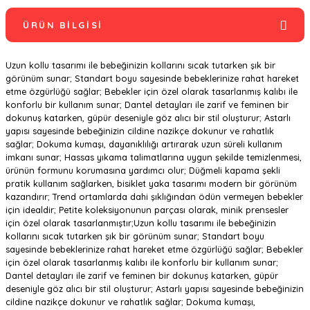
ÜRÜN BILGISI
Uzun kollu tasarımı ile bebeğinizin kollarını sıcak tutarken şık bir
görünüm sunar; Standart boyu sayesinde bebeklerinize rahat hareket
etme özgürlüğü sağlar; Bebekler için özel olarak tasarlanmış kalıbı ile
konforlu bir kullanım sunar; Dantel detayları ile zarif ve feminen bir
dokunuş katarken, güpür deseniyle göz alıcı bir stil oluşturur; Astarlı
yapısı sayesinde bebeğinizin cildine nazikçe dokunur ve rahatlık
sağlar; Dokuma kumaşı, dayanıklılığı artırarak uzun süreli kullanım
imkanı sunar; Hassas yıkama talimatlarına uygun şekilde temizlenmesi,
ürünün formunu korumasına yardımcı olur; Düğmeli kapama şekli
pratik kullanım sağlarken, bisiklet yaka tasarımı modern bir görünüm
kazandırır; Trend ortamlarda dahi şıklığından ödün vermeyen bebekler
için idealdir; Petite koleksiyonunun parçası olarak, minik prensesler
için özel olarak tasarlanmıştır;Uzun kollu tasarımı ile bebeğinizin
kollarını sıcak tutarken şık bir görünüm sunar; Standart boyu
sayesinde bebeklerinize rahat hareket etme özgürlüğü sağlar; Bebekler
için özel olarak tasarlanmış kalıbı ile konforlu bir kullanım sunar;
Dantel detayları ile zarif ve feminen bir dokunuş katarken, güpür
deseniyle göz alıcı bir stil oluşturur; Astarlı yapısı sayesinde bebeğinizin
cildine nazikçe dokunur ve rahatlık sağlar; Dokuma kumaşı,