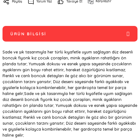
Karşılaştır
Paylaş
Yorum Yaz
Tavsiye Et
ÜRÜN BILGISI
Sade ve şık tasarımıyla her türlü kıyafetle uyum sağlayan düz desenli
boncuk fiyonk kız çocuk çorapları, minik ayakların rahatlığını ön
planda tutar; Yumuşak dokusu ve esnek yapısı sayesinde çocukların
ayaklarını gün boyu rahat ettirir, hareket özgürlüğünü kısıtlamaz;
Renkli ve canlı boncuk detayları ile göz alıcı bir görünüm sunar,
çocukların tarzını yansıtır; Düz deseni sayesinde farklı ayakkabı ve
giysilerle kolayca kombinlenebilir, her gardıropta temel bir parça
haline gelir;Sade ve şık tasarımıyla her türlü kıyafetle uyum sağlayan
düz desenli boncuk fiyonk kız çocuk çorapları, minik ayakların
rahatlığını ön planda tutar; Yumuşak dokusu ve esnek yapısı sayesinde
çocukların ayaklarını gün boyu rahat ettirir, hareket özgürlüğünü
kısıtlamaz; Renkli ve canlı boncuk detayları ile göz alıcı bir görünüm
sunar, çocukların tarzını yansıtır; Düz deseni sayesinde farklı ayakkabı
ve giysilerle kolayca kombinlenebilir, her gardıropta temel bir parça
haline gelir;