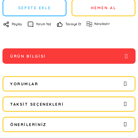
SEPETE EKLE
HEMEN AL
Karşılaştır
Paylaş
Yorum Yaz
Tavsiye Et
ÜRÜN BILGISI
YORUMLAR
TAKSIT SEÇENEKLERI
Bu ürüne ilk yorumu siz yapın!
ÖNERILERINIZ
Yorum Yaz