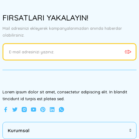
Bu ürünün fiyat bilgisi, resim, ürün açıklamalarında ve diğer
konularda yetersiz gördüğünüz noktaları öneri formunu kullanarak
FIRSATLARI YAKALAYIN!
tarafımıza iletebilirsiniz.
Görüş ve önerileriniz için teşekkür ederiz.
Mail adresinizi ekleyerek kampanyalarımızdan anında haberdar
olabilirsiniz.
Ürün resmi kalitesiz, bozuk veya görüntülenemiyor.
Ürün açıklamasında eksik bilgiler bulunuyor.
Ürün bilgilerinde hatalar bulunuyor.
Ürün fiyatı diğer sitelerden daha pahalı.
Bu ürüne benzer farklı alternatifler olmalı.
Lorem ipsum dolor sit amet, consectetur adipiscing elit. In blandit
tincidunt id turpis est platea sed.
Gönder
Kurumsal