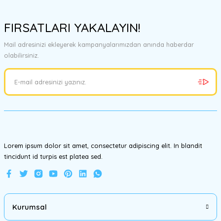
Bu ürünün fiyat bilgisi, resim, ürün açıklamalarında ve diğer
konularda yetersiz gördüğünüz noktaları öneri formunu kullanarak
FIRSATLARI YAKALAYIN!
tarafımıza iletebilirsiniz.
Görüş ve önerileriniz için teşekkür ederiz.
Mail adresinizi ekleyerek kampanyalarımızdan anında haberdar
olabilirsiniz.
Ürün resmi kalitesiz, bozuk veya görüntülenemiyor.
Ürün açıklamasında eksik bilgiler bulunuyor.
Ürün bilgilerinde hatalar bulunuyor.
Ürün fiyatı diğer sitelerden daha pahalı.
Bu ürüne benzer farklı alternatifler olmalı.
Lorem ipsum dolor sit amet, consectetur adipiscing elit. In blandit
tincidunt id turpis est platea sed.
Gönder
Kurumsal