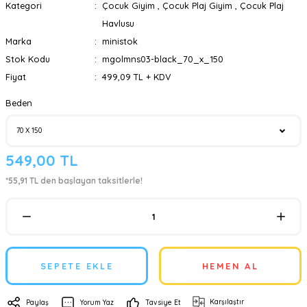
Kategori
Çocuk Giyim
,
Çocuk Plaj Giyim
,
Çocuk Plaj
Havlusu
Marka
ministok
Stok Kodu
mgolmns03-black_70_x_150
Fiyat
499,09 TL + KDV
Beden
549,00 TL
*55,91 TL den başlayan taksitlerle!
SEPETE EKLE
HEMEN AL
Karşılaştır
Paylaş
Yorum Yaz
Tavsiye Et