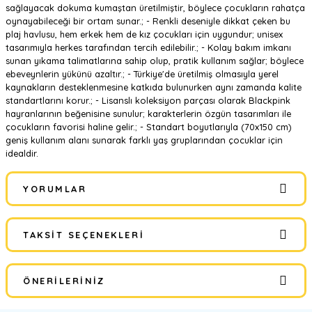
sağlayacak dokuma kumaştan üretilmiştir, böylece çocukların rahatça
oynayabileceği bir ortam sunar.; - Renkli deseniyle dikkat çeken bu
plaj havlusu, hem erkek hem de kız çocukları için uygundur; unisex
tasarımıyla herkes tarafından tercih edilebilir.; - Kolay bakım imkanı
sunan yıkama talimatlarına sahip olup, pratik kullanım sağlar; böylece
ebeveynlerin yükünü azaltır.; - Türkiye'de üretilmiş olmasıyla yerel
kaynakların desteklenmesine katkıda bulunurken aynı zamanda kalite
standartlarını korur.; - Lisanslı koleksiyon parçası olarak Blackpink
hayranlarının beğenisine sunulur; karakterlerin özgün tasarımları ile
çocukların favorisi haline gelir.; - Standart boyutlarıyla (70x150 cm)
geniş kullanım alanı sunarak farklı yaş gruplarından çocuklar için
idealdir.
YORUMLAR
TAKSIT SEÇENEKLERI
Bu ürüne ilk yorumu siz yapın!
ÖNERILERINIZ
Yorum Yaz