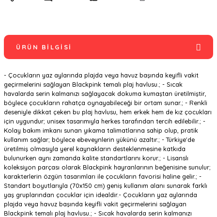
ÜRÜN BILGISI
- Çocukların yaz aylarında plajda veya havuz başında keyifli vakit
geçirmelerini sağlayan Blackpink temalı plaj havlusu.; - Sıcak
havalarda serin kalmanızı sağlayacak dokuma kumaştan üretilmiştir,
böylece çocukların rahatça oynayabileceği bir ortam sunar.; - Renkli
deseniyle dikkat çeken bu plaj havlusu, hem erkek hem de kız çocukları
için uygundur; unisex tasarımıyla herkes tarafından tercih edilebilir.; -
Kolay bakım imkanı sunan yıkama talimatlarına sahip olup, pratik
kullanım sağlar; böylece ebeveynlerin yükünü azaltır.; - Türkiye'de
üretilmiş olmasıyla yerel kaynakların desteklenmesine katkıda
bulunurken aynı zamanda kalite standartlarını korur.; - Lisanslı
koleksiyon parçası olarak Blackpink hayranlarının beğenisine sunulur;
karakterlerin özgün tasarımları ile çocukların favorisi haline gelir.; -
Standart boyutlarıyla (70x150 cm) geniş kullanım alanı sunarak farklı
yaş gruplarından çocuklar için idealdir.- Çocukların yaz aylarında
plajda veya havuz başında keyifli vakit geçirmelerini sağlayan
Blackpink temalı plaj havlusu.; - Sıcak havalarda serin kalmanızı