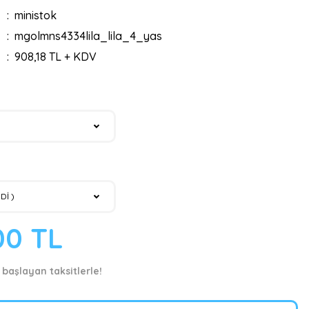
ministok
mgolmns4334lila_lila_4_yas
908,18 TL + KDV
00 TL
 başlayan taksitlerle!