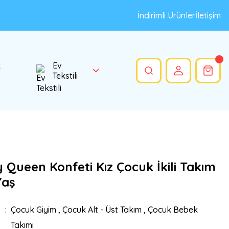
İndirimli Ürünler
İletişim
k
Ev
Tekstili
 Queen Konfeti Kız Çocuk İkili Takım
Yaş
Çocuk Giyim
,
Çocuk Alt - Üst Takım
,
Çocuk Bebek
Takımı