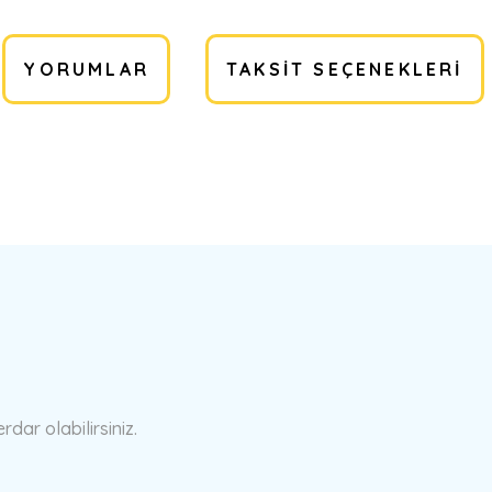
YORUMLAR
TAKSIT SEÇENEKLERI
a yetersiz gördüğünüz noktaları öneri formunu kullanarak tarafımıza ilete
Bu ürüne ilk yorumu siz yapın!
Yorum Yaz
ar olabilirsiniz.