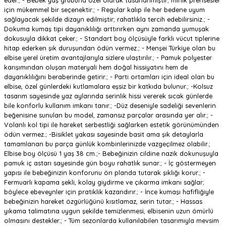
eder.; - Bebek yaş grubuna özel olarak tasarlanmıştır; minik prensesler
için mükemmel bir seçenektir.; - Regular kalıp ile her bedene uyum
sağlayacak şekilde dizayn edilmiştir; rahatlıkla tercih edebilirsiniz.; -
Dokuma kumaş tipi dayanıklılığı arttırırken aynı zamanda yumuşak
dokusuyla dikkat çeker.; - Standart boy ölçüsüyle farklı vücut tiplerine
hitap ederken şık duruşundan ödün vermez.; - Menşei Türkiye olan bu
elbise yerel üretim avantajlarıyla sizlere ulaştırılır.; - Pamuk polyester
karışımından oluşan materyali hem doğal hissiyatını hem de
dayanıklılığını beraberinde getirir.; - Parti ortamları için ideal olan bu
elbise, özel günlerdeki kutlamalara eşsiz bir katkıda bulunur.; -Kolsuz
tasarım sayesinde yaz aylarında serinlik hissi vererek sıcak günlerde
bile konforlu kullanım imkanı tanır.; -Düz deseniyle sadeliği sevenlerin
beğenisine sunulan bu model, zamansız parçalar arasında yer alır.; -
Volanlı kol tipi ile hareket serbestliği sağlarken estetik görünümünden
ödün vermez.; -Bisiklet yakası sayesinde basit ama şık detaylarla
tamamlanan bu parça günlük kombinlerinizde vazgeçilmez olabilir.;
Elbise boy ölçüsü 1 yaş 38 cm.;- Bebeğinizin cildine nazik dokunuşuyla
pamuk iç astarı sayesinde gün boyu rahatlık sunar.; - İç göstermeyen
yapısı ile bebeğinizin konforunu ön planda tutarak şıklığı korur.; -
Fermuarlı kapama şekli, kolay giydirme ve çıkarma imkanı sağlar;
böylece ebeveynler için pratiklik kazandırır.; - İnce kumaşı hafifliğiyle
bebeğinizin hareket özgürlüğünü kısıtlamaz, serin tutar.; - Hassas
yıkama talimatına uygun şekilde temizlenmesi, elbisenin uzun ömürlü
olmasını destekler.; - Tüm sezonlarda kullanılabilen tasarımıyla mevsim