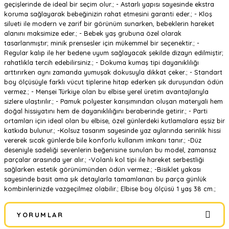
geçişlerinde de ideal bir seçim olur.; - Astarlı yapısı sayesinde ekstra
koruma sağlayarak bebeğinizin rahat etmesini garanti eder.; - Kloş
silueti ile modern ve zarif bir görünüm sunarken, bebeklerin hareket
alanını maksimize eder.; - Bebek yaş grubuna özel olarak
tasarlanmıştır; minik prensesler için mükemmel bir seçenektir.; -
Regular kalıp ile her bedene uyum sağlayacak şekilde dizayn edilmiştir;
rahatlıkla tercih edebilirsiniz.; - Dokuma kumaş tipi dayanıklılığı
arttırırken aynı zamanda yumuşak dokusuyla dikkat çeker.; - Standart
boy ölçüsüyle farklı vücut tiplerine hitap ederken şık duruşundan ödün
vermez.; - Menşei Türkiye olan bu elbise yerel üretim avantajlarıyla
sizlere ulaştırılır.; - Pamuk polyester karışımından oluşan materyali hem
doğal hissiyatını hem de dayanıklılığını beraberinde getirir.; - Parti
ortamları için ideal olan bu elbise, özel günlerdeki kutlamalara eşsiz bir
katkıda bulunur.; -Kolsuz tasarım sayesinde yaz aylarında serinlik hissi
vererek sıcak günlerde bile konforlu kullanım imkanı tanır.; -Düz
deseniyle sadeliği sevenlerin beğenisine sunulan bu model, zamansız
parçalar arasında yer alır.; -Volanlı kol tipi ile hareket serbestliği
sağlarken estetik görünümünden ödün vermez.; -Bisiklet yakası
sayesinde basit ama şık detaylarla tamamlanan bu parça günlük
kombinlerinizde vazgeçilmez olabilir.; Elbise boy ölçüsü 1 yaş 38 cm.;
YORUMLAR