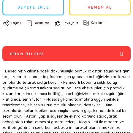
SEPETE EKLE
HEMEN AL
Karşılaştır
Paylaş
Yorum Yaz
Tavsiye Et
ÜRÜN BILGISI
- Bebeğinizin cildine nazik dokunuşuyla pamuk iç astarı sayesinde gün
boyu rahatlık sunar.; - İç göstermeyen yapısı ile bebeğinizin konforunu
ön planda tutarak şıklığı korur.; - Fermuarlı kapama şekli, kolay
giydirme ve çıkarma imkanı sağlar; böylece ebeveynler için pratiklik
kazandırır.; - İnce kumaşı hafifliğiyle bebeğinizin hareket özgürlüğünü
kısıtlamaz, serin tutar.; - Hassas yıkama talimatına uygun şekilde
temizlenmesi, elbisenin uzun ömürlü olmasını destekler.; - Tüm
sezonlarda kullanılabilen tasarımıyla mevsim geçişlerinde de ideal bir
seçim olur.; - Astarlı yapısı sayesinde ekstra koruma sağlayarak
bebeğinizin rahat etmesini garanti eder.; - Kloş silueti ile modern ve
zarif bir görünüm sunarken, bebeklerin hareket alanını maksimize