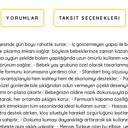
YORUMLAR
TAKSIT SEÇENEKLERI
yesinde gün boyu rahatlık sunar.; - İç göstermeyen yapısı il
 ve çıkarma imkanı sağlar; böylece bebeklerinize zaman kazandır
na uygun şekilde bakım yapıldığında uzun ömürlü kullanım vaat 
örünüm sağlar.; - Bebek yaş grubuna özel olarak tasarlanmış ol
ile formunu korumasına yardımcı olur.; - Standart boy ölçüsüy
etim avantajlarıyla hem kaliteyi hem de ekonomiyi destekler.; 
 özel günlerde bile şıklığından ödün vermeyen çiçekli deseniyle 
zmi ön plana çıkartır.- Bebeğinizin cildine nazik dokunuşuyla 
arak, her ortamda şıklığını korur.; - Fermuarlı kapama özelli
m fark etmeksizin tüm sezonlarda ideal kullanım sunar.; - Has
stra destek alırken, kloş siluetiyle hareket özgürlüğünü kısıt
 sahiptir.; - Dokuma kumaşı dayanıklılığı arttırarak sık kulla
bekte aynı şıklığı yakalar.; - Menşei Türkiye olan bu elbise, 