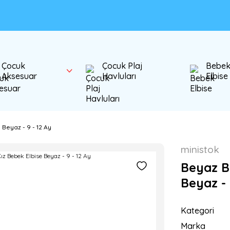
Çocuk
Çocuk Plaj
Bebe
Aksesuar
Havluları
Elbise
 Beyaz - 9 - 12 Ay
ministok
Beyaz Ba
Beyaz - 
Kategori
Marka