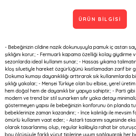
ÜRÜN BILGISI
- Bebeğinizin cildine nazik dokunuşuyla pamuk iç astarı sa
şıklığını korur.; - Fermuarlı kapama özelliği kolay giydirme
sezonlarda ideal kullanım sunar.; - Hassas yıkama talimatı
kloş siluetiyle hareket özgürlüğünü kısıtlamadan zarif bir g
Dokuma kumaşı dayanıklılığı arttırarak sık kullanımlarda b
şıklığı yakalar.; - Menşei Türkiye olan bu elbise, yerel ür
hem doğal hem de dayanıklı bir yapıya sahiptir.; - Parti gibi
modern ve trend bir stil sunarken sıfır yaka detayı minimali
göstermeyen yapısı ile bebeğinizin konforunu ön planda tut
bebeklerinize zaman kazandırır.; - İnce kalınlığı ile mevsi
ömürlü kullanım vaat eder.; - Astarlı tasarımı sayesinde ek
olarak tasarlanmış olup, regular kalıbıyla rahat bir oturuşa
boy ölçüsüyle farklı vücut tiplerine uyum sağlayarak her be