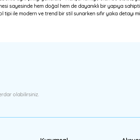
esi sayesinde hem doğal hem de dayanıklı bir yapıya sahiptir.
ol tipi ile modern ve trend bir stil sunarken sıfır yaka detayı mi
a yetersiz gördüğünüz noktaları öneri formunu kullanarak tarafımıza ilete
Bu ürüne ilk yorumu siz yapın!
Yorum Yaz
ar olabilirsiniz.