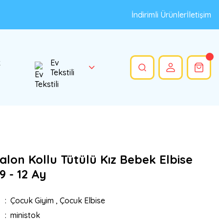
İndirimli Ürünler
İletişim
k
Ev
Tekstili
lon Kollu Tütülü Kız Bebek Elbise
9 - 12 Ay
Çocuk Giyim
,
Çocuk Elbise
ministok