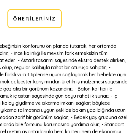
ÖNERILERINIZ
e bebeğinizin konforunu ön planda tutarak, her ortamda
ır.; - İnce kalınlığı ile mevsim fark etmeksizin tüm
eder.; - Astarlı tasarımı sayesinde ekstra destek alırken,
up, regular kalıbıyla rahat bir oturuşa sahiptir.; -
le farklı vücut tiplerine uyum sağlayarak her bebekte aynı
- Pamuk polyester karışımından üretilmiş malzemesi sayesinde
göz alıcı bir görünüm kazandırır.; - Balon kol tipi ile
pamuk iç astarı sayesinde gün boyu rahatlık sunar.; - İç
ği kolay giydirme ve çıkarma imkanı sağlar; böylece
sas yıkama talimatına uygun şekilde bakım yapıldığında uzun
lamadan zarif bir görünüm sağlar.; - Bebek yaş grubuna özel
nımlarda bile formunu korumasına yardımcı olur.; - Standart
yerel üretim avantajlarıyla hem kaliteyi hem de ekonomiyi