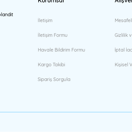
Kurumsal
Alışve
Gönder
blandit
İletişim
Mesafel
İletişim Formu
Gizlilik
Havale Bildirim Formu
İptal İa
Kargo Takibi
Kişisel V
Sipariş Sorgula