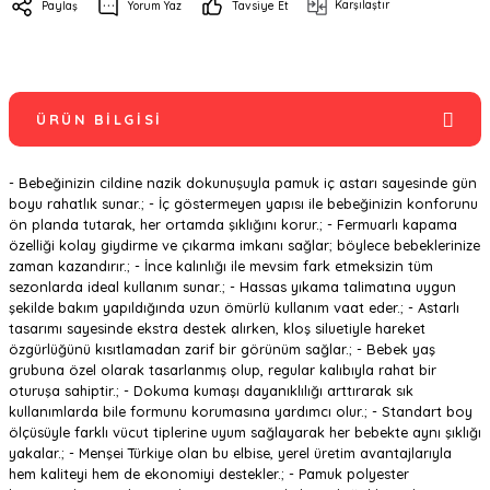
Karşılaştır
Paylaş
Yorum Yaz
Tavsiye Et
ÜRÜN BILGISI
- Bebeğinizin cildine nazik dokunuşuyla pamuk iç astarı sayesinde gün
boyu rahatlık sunar.; - İç göstermeyen yapısı ile bebeğinizin konforunu
ön planda tutarak, her ortamda şıklığını korur.; - Fermuarlı kapama
özelliği kolay giydirme ve çıkarma imkanı sağlar; böylece bebeklerinize
zaman kazandırır.; - İnce kalınlığı ile mevsim fark etmeksizin tüm
sezonlarda ideal kullanım sunar.; - Hassas yıkama talimatına uygun
şekilde bakım yapıldığında uzun ömürlü kullanım vaat eder.; - Astarlı
tasarımı sayesinde ekstra destek alırken, kloş siluetiyle hareket
özgürlüğünü kısıtlamadan zarif bir görünüm sağlar.; - Bebek yaş
grubuna özel olarak tasarlanmış olup, regular kalıbıyla rahat bir
oturuşa sahiptir.; - Dokuma kumaşı dayanıklılığı arttırarak sık
kullanımlarda bile formunu korumasına yardımcı olur.; - Standart boy
ölçüsüyle farklı vücut tiplerine uyum sağlayarak her bebekte aynı şıklığı
yakalar.; - Menşei Türkiye olan bu elbise, yerel üretim avantajlarıyla
hem kaliteyi hem de ekonomiyi destekler.; - Pamuk polyester