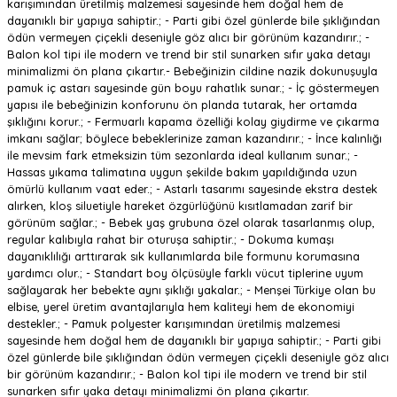
karışımından üretilmiş malzemesi sayesinde hem doğal hem de
dayanıklı bir yapıya sahiptir.; - Parti gibi özel günlerde bile şıklığından
ödün vermeyen çiçekli deseniyle göz alıcı bir görünüm kazandırır.; -
Balon kol tipi ile modern ve trend bir stil sunarken sıfır yaka detayı
minimalizmi ön plana çıkartır.- Bebeğinizin cildine nazik dokunuşuyla
pamuk iç astarı sayesinde gün boyu rahatlık sunar.; - İç göstermeyen
yapısı ile bebeğinizin konforunu ön planda tutarak, her ortamda
şıklığını korur.; - Fermuarlı kapama özelliği kolay giydirme ve çıkarma
imkanı sağlar; böylece bebeklerinize zaman kazandırır.; - İnce kalınlığı
ile mevsim fark etmeksizin tüm sezonlarda ideal kullanım sunar.; -
Hassas yıkama talimatına uygun şekilde bakım yapıldığında uzun
ömürlü kullanım vaat eder.; - Astarlı tasarımı sayesinde ekstra destek
alırken, kloş siluetiyle hareket özgürlüğünü kısıtlamadan zarif bir
görünüm sağlar.; - Bebek yaş grubuna özel olarak tasarlanmış olup,
regular kalıbıyla rahat bir oturuşa sahiptir.; - Dokuma kumaşı
dayanıklılığı arttırarak sık kullanımlarda bile formunu korumasına
yardımcı olur.; - Standart boy ölçüsüyle farklı vücut tiplerine uyum
sağlayarak her bebekte aynı şıklığı yakalar.; - Menşei Türkiye olan bu
elbise, yerel üretim avantajlarıyla hem kaliteyi hem de ekonomiyi
destekler.; - Pamuk polyester karışımından üretilmiş malzemesi
sayesinde hem doğal hem de dayanıklı bir yapıya sahiptir.; - Parti gibi
özel günlerde bile şıklığından ödün vermeyen çiçekli deseniyle göz alıcı
bir görünüm kazandırır.; - Balon kol tipi ile modern ve trend bir stil
sunarken sıfır yaka detayı minimalizmi ön plana çıkartır.