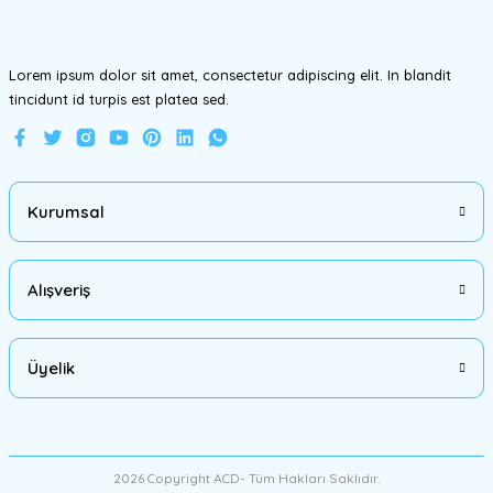
Bu ürüne benzer farklı alternatifler olmalı.
Lorem ipsum dolor sit amet, consectetur adipiscing elit. In blandit
tincidunt id turpis est platea sed.
Gönder
Kurumsal
Alışveriş
Üyelik
2026 Copyright ACD- Tüm Hakları Saklıdır.