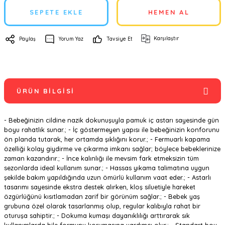
SEPETE EKLE
HEMEN AL
Karşılaştır
Paylaş
Yorum Yaz
Tavsiye Et
ÜRÜN BILGISI
- Bebeğinizin cildine nazik dokunuşuyla pamuk iç astarı sayesinde gün
boyu rahatlık sunar.; - İç göstermeyen yapısı ile bebeğinizin konforunu
ön planda tutarak, her ortamda şıklığını korur.; - Fermuarlı kapama
özelliği kolay giydirme ve çıkarma imkanı sağlar; böylece bebeklerinize
zaman kazandırır.; - İnce kalınlığı ile mevsim fark etmeksizin tüm
sezonlarda ideal kullanım sunar.; - Hassas yıkama talimatına uygun
şekilde bakım yapıldığında uzun ömürlü kullanım vaat eder.; - Astarlı
tasarımı sayesinde ekstra destek alırken, kloş siluetiyle hareket
özgürlüğünü kısıtlamadan zarif bir görünüm sağlar.; - Bebek yaş
grubuna özel olarak tasarlanmış olup, regular kalıbıyla rahat bir
oturuşa sahiptir.; - Dokuma kumaşı dayanıklılığı arttırarak sık