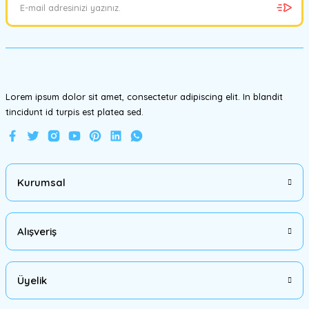
Ürün bilgilerinde hatalar bulunuyor.
Ürün fiyatı diğer sitelerden daha pahalı.
Bu ürüne benzer farklı alternatifler olmalı.
Lorem ipsum dolor sit amet, consectetur adipiscing elit. In blandit
tincidunt id turpis est platea sed.
Gönder
Kurumsal
Alışveriş
Üyelik