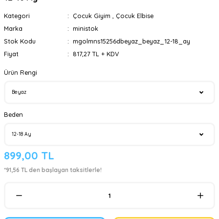
Kategori
Çocuk Giyim
,
Çocuk Elbise
Marka
ministok
Stok Kodu
mgolmns15256dbeyaz_beyaz_12-18_ay
Fiyat
817,27 TL + KDV
Ürün Rengi
Beden
899,00 TL
*91,56 TL den başlayan taksitlerle!