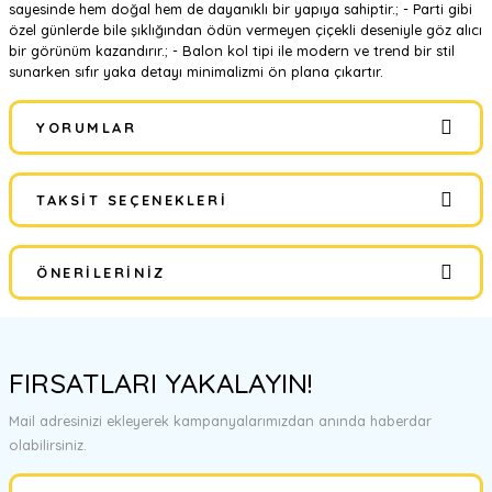
sayesinde hem doğal hem de dayanıklı bir yapıya sahiptir.; - Parti gibi
özel günlerde bile şıklığından ödün vermeyen çiçekli deseniyle göz alıcı
bir görünüm kazandırır.; - Balon kol tipi ile modern ve trend bir stil
sunarken sıfır yaka detayı minimalizmi ön plana çıkartır.
YORUMLAR
TAKSIT SEÇENEKLERI
Bu ürüne ilk yorumu siz yapın!
ÖNERILERINIZ
Yorum Yaz
Bu ürünün fiyat bilgisi, resim, ürün açıklamalarında ve diğer
konularda yetersiz gördüğünüz noktaları öneri formunu kullanarak
FIRSATLARI YAKALAYIN!
tarafımıza iletebilirsiniz.
Görüş ve önerileriniz için teşekkür ederiz.
Mail adresinizi ekleyerek kampanyalarımızdan anında haberdar
olabilirsiniz.
Ürün resmi kalitesiz, bozuk veya görüntülenemiyor.
Ürün açıklamasında eksik bilgiler bulunuyor.