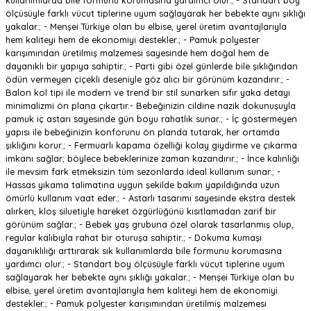
kullanımlarda bile formunu korumasına yardımcı olur.; - Standart boy
ölçüsüyle farklı vücut tiplerine uyum sağlayarak her bebekte aynı şıklığı
yakalar.; - Menşei Türkiye olan bu elbise, yerel üretim avantajlarıyla
hem kaliteyi hem de ekonomiyi destekler.; - Pamuk polyester
karışımından üretilmiş malzemesi sayesinde hem doğal hem de
dayanıklı bir yapıya sahiptir.; - Parti gibi özel günlerde bile şıklığından
ödün vermeyen çiçekli deseniyle göz alıcı bir görünüm kazandırır.; -
Balon kol tipi ile modern ve trend bir stil sunarken sıfır yaka detayı
minimalizmi ön plana çıkartır.- Bebeğinizin cildine nazik dokunuşuyla
pamuk iç astarı sayesinde gün boyu rahatlık sunar.; - İç göstermeyen
yapısı ile bebeğinizin konforunu ön planda tutarak, her ortamda
şıklığını korur.; - Fermuarlı kapama özelliği kolay giydirme ve çıkarma
imkanı sağlar; böylece bebeklerinize zaman kazandırır.; - İnce kalınlığı
ile mevsim fark etmeksizin tüm sezonlarda ideal kullanım sunar.; -
Hassas yıkama talimatına uygun şekilde bakım yapıldığında uzun
ömürlü kullanım vaat eder.; - Astarlı tasarımı sayesinde ekstra destek
alırken, kloş siluetiyle hareket özgürlüğünü kısıtlamadan zarif bir
görünüm sağlar.; - Bebek yaş grubuna özel olarak tasarlanmış olup,
regular kalıbıyla rahat bir oturuşa sahiptir.; - Dokuma kumaşı
dayanıklılığı arttırarak sık kullanımlarda bile formunu korumasına
yardımcı olur.; - Standart boy ölçüsüyle farklı vücut tiplerine uyum
sağlayarak her bebekte aynı şıklığı yakalar.; - Menşei Türkiye olan bu
elbise, yerel üretim avantajlarıyla hem kaliteyi hem de ekonomiyi
destekler.; - Pamuk polyester karışımından üretilmiş malzemesi