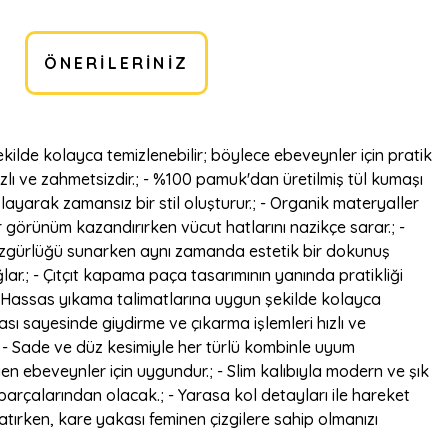
ÖNERILERINIZ
ekilde kolayca temizlenebilir; böylece ebeveynler için pratik
ızlı ve zahmetsizdir.; - %100 pamuk'dan üretilmiş tül kumaşı
ğlayarak zamansız bir stil oluşturur.; - Organik materyaller
ir görünüm kazandırırken vücut hatlarını nazikçe sarar.; -
 özgürlüğü sunarken aynı zamanda estetik bir dokunuş
lar.; - Çıtçıt kapama paça tasarımının yanında pratikliği
r.; - Hassas yıkama talimatlarına uygun şekilde kolayca
ası sayesinde giydirme ve çıkarma işlemleri hızlı ve
r.; - Sade ve düz kesimiyle her türlü kombinle uyum
yen ebeveynler için uygundur.; - Slim kalıbıyla modern ve şık
parçalarından olacak.; - Yarasa kol detayları ile hareket
tırken, kare yakası feminen çizgilere sahip olmanızı