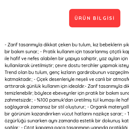
ÜRÜN BILGISI
- Zarif tasarımıyla dikkat çeken bu tulum, kız bebeklerin şı
bir bakım sunar.; - Pratik kullanım için tasarlanmış çıtçıtl
ile hafif ve nefes alabilen bir yapıya sahiptir, yaz ayları i
kullanılarak üretilmiştir; çevre dostu tercihler yapmak iste
Trend olan bu tulum, genç kızların gardırobunun vazgeçilm
katmaktadır.; - Çiçek desenleriyle neşeli ve canlı bir atmos
arttırarak günlük kullanım için idealdir.- Zarif tasarımıyla 
temizlenebilir; böylece ebeveynler için pratik bir bakım suna
zahmetsizdir.; - %100 pamuk'dan üretilmiş tül kumaşı ile hafi
sağlayarak zamansız bir stil oluşturur.; - Organik materyall
bir görünüm kazandırırken vücut hatlarını nazikçe sarar.; -
özgürlüğü sunarken aynı zamanda estetik bir dokunuş katmakt
sağlar.; - Çıtçıt kapama paça tasarımının yanında pratikliği a