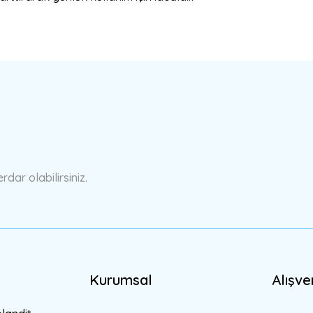
a yetersiz gördüğünüz noktaları öneri formunu kullanarak tarafımıza ilete
Bu ürüne ilk yorumu siz yapın!
Yorum Yaz
ar olabilirsiniz.
Kurumsal
Alışve
Gönder