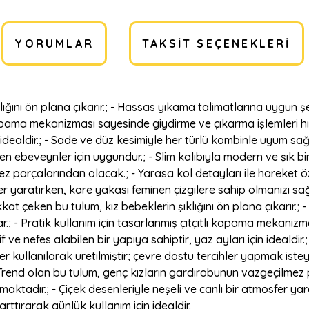
YORUMLAR
TAKSIT SEÇENEKLERI
klığını ön plana çıkarır.; - Hassas yıkama talimatlarına uygun ş
ı kapama mekanizması sayesinde giydirme ve çıkarma işlemleri h
çin idealdir.; - Sade ve düz kesimiyle her türlü kombinle uyum sa
yen ebeveynler için uygundur.; - Slim kalıbıyla modern ve şık b
ez parçalarından olacak.; - Yarasa kol detayları ile hareket
fer yaratırken, kare yakası feminen çizgilere sahip olmanızı sağ
dikkat çeken bu tulum, kız bebeklerin şıklığını ön plana çıkarı
r.; - Pratik kullanım için tasarlanmış çıtçıtlı kapama mekanizm
f ve nefes alabilen bir yapıya sahiptir, yaz ayları için idealdi
er kullanılarak üretilmiştir; çevre dostu tercihler yapmak iste
 Trend olan bu tulum, genç kızların gardırobunun vazgeçilmez 
adır.; - Çiçek desenleriyle neşeli ve canlı bir atmosfer yara
rttırarak günlük kullanım için idealdir.