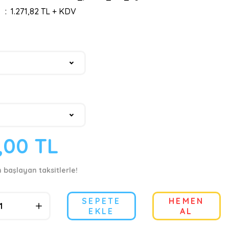
1.271,82 TL + KDV
,00 TL
n başlayan taksitlerle!
SEPETE
HEMEN
EKLE
AL