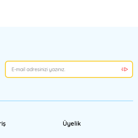
bilirsiniz.
riş
Üyelik