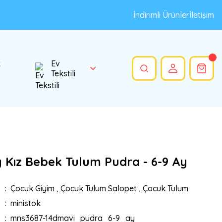
İndirimli Ürünler
İletişim
k
Ev
Tekstili
 Kız Bebek Tulum Pudra - 6-9 Ay
Çocuk Giyim
,
Çocuk Tulum Salopet
,
Çocuk Tulum
ministok
mns3687-14dmavi_pudra_6-9_ay