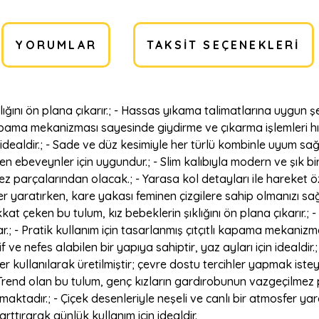
YORUMLAR
TAKSIT SEÇENEKLERI
klığını ön plana çıkarır.; - Hassas yıkama talimatlarına uygun ş
ı kapama mekanizması sayesinde giydirme ve çıkarma işlemleri h
çin idealdir.; - Sade ve düz kesimiyle her türlü kombinle uyum sa
yen ebeveynler için uygundur.; - Slim kalıbıyla modern ve şık b
ez parçalarından olacak.; - Yarasa kol detayları ile hareket
fer yaratırken, kare yakası feminen çizgilere sahip olmanızı sağ
dikkat çeken bu tulum, kız bebeklerin şıklığını ön plana çıkarı
r.; - Pratik kullanım için tasarlanmış çıtçıtlı kapama mekanizm
f ve nefes alabilen bir yapıya sahiptir, yaz ayları için idealdi
er kullanılarak üretilmiştir; çevre dostu tercihler yapmak iste
 Trend olan bu tulum, genç kızların gardırobunun vazgeçilmez 
adır.; - Çiçek desenleriyle neşeli ve canlı bir atmosfer yara
rttırarak günlük kullanım için idealdir.