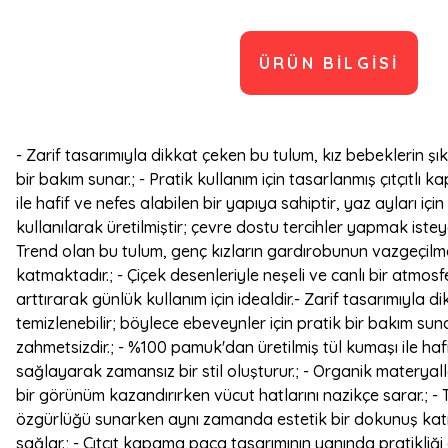
ÜRÜN BILGISI
- Zarif tasarımıyla dikkat çeken bu tulum, kız bebeklerin şı
bir bakım sunar.; - Pratik kullanım için tasarlanmış çıtçıtl
ile hafif ve nefes alabilen bir yapıya sahiptir, yaz ayları i
kullanılarak üretilmiştir; çevre dostu tercihler yapmak iste
Trend olan bu tulum, genç kızların gardırobunun vazgeçilm
katmaktadır.; - Çiçek desenleriyle neşeli ve canlı bir atmos
arttırarak günlük kullanım için idealdir.- Zarif tasarımıyla 
temizlenebilir; böylece ebeveynler için pratik bir bakım suna
zahmetsizdir.; - %100 pamuk'dan üretilmiş tül kumaşı ile hafi
sağlayarak zamansız bir stil oluşturur.; - Organik materyall
bir görünüm kazandırırken vücut hatlarını nazikçe sarar.; -
özgürlüğü sunarken aynı zamanda estetik bir dokunuş katmakt
sağlar.; - Çıtçıt kapama paça tasarımının yanında pratikliği a