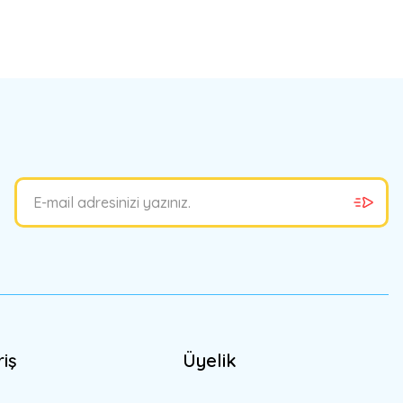
bilirsiniz.
riş
Üyelik