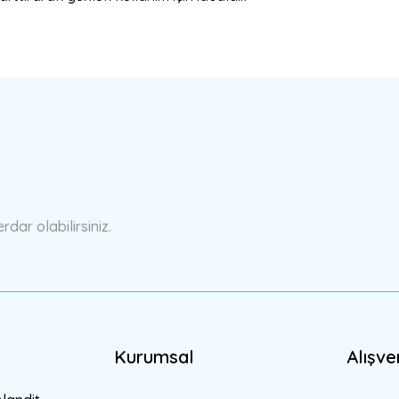
a yetersiz gördüğünüz noktaları öneri formunu kullanarak tarafımıza ilete
Bu ürüne ilk yorumu siz yapın!
Yorum Yaz
ar olabilirsiniz.
Kurumsal
Alışve
Gönder