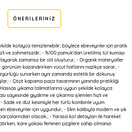
ÖNERILERINIZ
ekilde kolayca temizlenebilir; böylece ebeveynler için pratik
ızlı ve zahmetsizdir.; - %100 pamuk'dan üretilmiş tül kumaşı
ğlayarak zamansız bir stil oluşturur.; - Organik materyaller
ir görünüm kazandırırken vücut hatlarını nazikçe sarar.; -
 özgürlüğü sunarken aynı zamanda estetik bir dokunuş
lar.; - Çıtçıt kapama paça tasarımının yanında pratikliği
r.; - Hassas yıkama talimatlarına uygun şekilde kolayca
ası sayesinde giydirme ve çıkarma işlemleri hızlı ve
r.; - Sade ve düz kesimiyle her türlü kombinle uyum
yen ebeveynler için uygundur.; - Slim kalıbıyla modern ve şık
parçalarından olacak.; - Yarasa kol detayları ile hareket
tırken, kare yakası feminen çizgilere sahip olmanızı