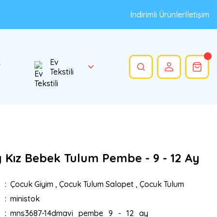
İndirimli Ürünler
İletişim
k
Ev
Tekstili
 Kız Bebek Tulum Pembe - 9 - 12 Ay
Çocuk Giyim
,
Çocuk Tulum Salopet
,
Çocuk Tulum
ministok
mns3687-14dmavi_pembe_9_-_12_ay