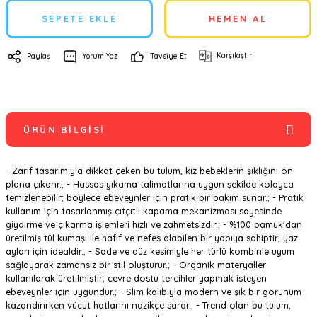
SEPETE EKLE
HEMEN AL
Karşılaştır
Paylaş
Yorum Yaz
Tavsiye Et
ÜRÜN BILGISI
- Zarif tasarımıyla dikkat çeken bu tulum, kız bebeklerin şıklığını ön
plana çıkarır.; - Hassas yıkama talimatlarına uygun şekilde kolayca
temizlenebilir; böylece ebeveynler için pratik bir bakım sunar.; - Pratik
kullanım için tasarlanmış çıtçıtlı kapama mekanizması sayesinde
giydirme ve çıkarma işlemleri hızlı ve zahmetsizdir.; - %100 pamuk'dan
üretilmiş tül kumaşı ile hafif ve nefes alabilen bir yapıya sahiptir, yaz
ayları için idealdir.; - Sade ve düz kesimiyle her türlü kombinle uyum
sağlayarak zamansız bir stil oluşturur.; - Organik materyaller
kullanılarak üretilmiştir; çevre dostu tercihler yapmak isteyen
ebeveynler için uygundur.; - Slim kalıbıyla modern ve şık bir görünüm
kazandırırken vücut hatlarını nazikçe sarar.; - Trend olan bu tulum,