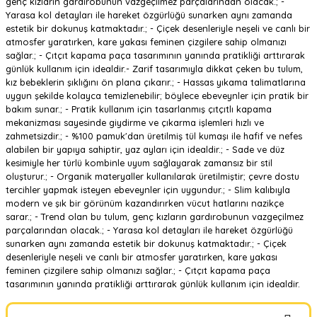
genç kızların gardırobunun vazgeçilmez parçalarından olacak.; -
Yarasa kol detayları ile hareket özgürlüğü sunarken aynı zamanda
estetik bir dokunuş katmaktadır.; - Çiçek desenleriyle neşeli ve canlı bir
atmosfer yaratırken, kare yakası feminen çizgilere sahip olmanızı
sağlar.; - Çıtçıt kapama paça tasarımının yanında pratikliği arttırarak
günlük kullanım için idealdir.- Zarif tasarımıyla dikkat çeken bu tulum,
kız bebeklerin şıklığını ön plana çıkarır.; - Hassas yıkama talimatlarına
uygun şekilde kolayca temizlenebilir; böylece ebeveynler için pratik bir
bakım sunar.; - Pratik kullanım için tasarlanmış çıtçıtlı kapama
mekanizması sayesinde giydirme ve çıkarma işlemleri hızlı ve
zahmetsizdir.; - %100 pamuk'dan üretilmiş tül kumaşı ile hafif ve nefes
alabilen bir yapıya sahiptir, yaz ayları için idealdir.; - Sade ve düz
kesimiyle her türlü kombinle uyum sağlayarak zamansız bir stil
oluşturur.; - Organik materyaller kullanılarak üretilmiştir; çevre dostu
tercihler yapmak isteyen ebeveynler için uygundur.; - Slim kalıbıyla
modern ve şık bir görünüm kazandırırken vücut hatlarını nazikçe
sarar.; - Trend olan bu tulum, genç kızların gardırobunun vazgeçilmez
parçalarından olacak.; - Yarasa kol detayları ile hareket özgürlüğü
sunarken aynı zamanda estetik bir dokunuş katmaktadır.; - Çiçek
desenleriyle neşeli ve canlı bir atmosfer yaratırken, kare yakası
feminen çizgilere sahip olmanızı sağlar.; - Çıtçıt kapama paça
tasarımının yanında pratikliği arttırarak günlük kullanım için idealdir.