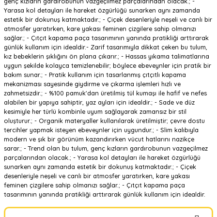
genç kızların gardırobunun vazgeçilmez parçalarından olacak.; -
Yarasa kol detayları ile hareket özgürlüğü sunarken aynı zamanda
estetik bir dokunuş katmaktadır.; - Çiçek desenleriyle neşeli ve canlı bir
atmosfer yaratırken, kare yakası feminen çizgilere sahip olmanızı
sağlar.; - Çıtçıt kapama paça tasarımının yanında pratikliği arttırarak
günlük kullanım için idealdir.- Zarif tasarımıyla dikkat çeken bu tulum,
kız bebeklerin şıklığını ön plana çıkarır.; - Hassas yıkama talimatlarına
uygun şekilde kolayca temizlenebilir; böylece ebeveynler için pratik bir
bakım sunar.; - Pratik kullanım için tasarlanmış çıtçıtlı kapama
mekanizması sayesinde giydirme ve çıkarma işlemleri hızlı ve
zahmetsizdir.; - %100 pamuk'dan üretilmiş tül kumaşı ile hafif ve nefes
alabilen bir yapıya sahiptir, yaz ayları için idealdir.; - Sade ve düz
kesimiyle her türlü kombinle uyum sağlayarak zamansız bir stil
oluşturur.; - Organik materyaller kullanılarak üretilmiştir; çevre dostu
tercihler yapmak isteyen ebeveynler için uygundur.; - Slim kalıbıyla
modern ve şık bir görünüm kazandırırken vücut hatlarını nazikçe
sarar.; - Trend olan bu tulum, genç kızların gardırobunun vazgeçilmez
parçalarından olacak.; - Yarasa kol detayları ile hareket özgürlüğü
sunarken aynı zamanda estetik bir dokunuş katmaktadır.; - Çiçek
desenleriyle neşeli ve canlı bir atmosfer yaratırken, kare yakası
feminen çizgilere sahip olmanızı sağlar.; - Çıtçıt kapama paça
tasarımının yanında pratikliği arttırarak günlük kullanım için idealdir.