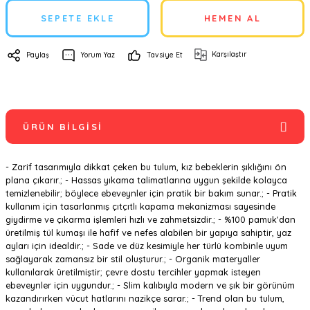
SEPETE EKLE
HEMEN AL
Karşılaştır
Paylaş
Yorum Yaz
Tavsiye Et
ÜRÜN BILGISI
- Zarif tasarımıyla dikkat çeken bu tulum, kız bebeklerin şıklığını ön
plana çıkarır.; - Hassas yıkama talimatlarına uygun şekilde kolayca
temizlenebilir; böylece ebeveynler için pratik bir bakım sunar.; - Pratik
kullanım için tasarlanmış çıtçıtlı kapama mekanizması sayesinde
giydirme ve çıkarma işlemleri hızlı ve zahmetsizdir.; - %100 pamuk'dan
üretilmiş tül kumaşı ile hafif ve nefes alabilen bir yapıya sahiptir, yaz
ayları için idealdir.; - Sade ve düz kesimiyle her türlü kombinle uyum
sağlayarak zamansız bir stil oluşturur.; - Organik materyaller
kullanılarak üretilmiştir; çevre dostu tercihler yapmak isteyen
ebeveynler için uygundur.; - Slim kalıbıyla modern ve şık bir görünüm
kazandırırken vücut hatlarını nazikçe sarar.; - Trend olan bu tulum,