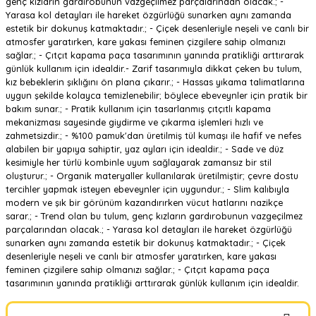
genç kızların gardırobunun vazgeçilmez parçalarından olacak.; -
Yarasa kol detayları ile hareket özgürlüğü sunarken aynı zamanda
estetik bir dokunuş katmaktadır.; - Çiçek desenleriyle neşeli ve canlı bir
atmosfer yaratırken, kare yakası feminen çizgilere sahip olmanızı
sağlar.; - Çıtçıt kapama paça tasarımının yanında pratikliği arttırarak
günlük kullanım için idealdir.- Zarif tasarımıyla dikkat çeken bu tulum,
kız bebeklerin şıklığını ön plana çıkarır.; - Hassas yıkama talimatlarına
uygun şekilde kolayca temizlenebilir; böylece ebeveynler için pratik bir
bakım sunar.; - Pratik kullanım için tasarlanmış çıtçıtlı kapama
mekanizması sayesinde giydirme ve çıkarma işlemleri hızlı ve
zahmetsizdir.; - %100 pamuk'dan üretilmiş tül kumaşı ile hafif ve nefes
alabilen bir yapıya sahiptir, yaz ayları için idealdir.; - Sade ve düz
kesimiyle her türlü kombinle uyum sağlayarak zamansız bir stil
oluşturur.; - Organik materyaller kullanılarak üretilmiştir; çevre dostu
tercihler yapmak isteyen ebeveynler için uygundur.; - Slim kalıbıyla
modern ve şık bir görünüm kazandırırken vücut hatlarını nazikçe
sarar.; - Trend olan bu tulum, genç kızların gardırobunun vazgeçilmez
parçalarından olacak.; - Yarasa kol detayları ile hareket özgürlüğü
sunarken aynı zamanda estetik bir dokunuş katmaktadır.; - Çiçek
desenleriyle neşeli ve canlı bir atmosfer yaratırken, kare yakası
feminen çizgilere sahip olmanızı sağlar.; - Çıtçıt kapama paça
tasarımının yanında pratikliği arttırarak günlük kullanım için idealdir.