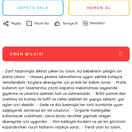
SEPETE EKLE
HEMEN AL
Karşılaştır
Paylaş
Yorum Yaz
Tavsiye Et
ÜRÜN BILGISI
- Zarif tasarımıyla dikkat çeken bu tulum, kız bebeklerin şıklığını ön
plana çıkarır.; - Hassas yıkama talimatlarına uygun şekilde kolayca
temizlenebilir; böylece ebeveynler için pratik bir bakım sunar.; - Pratik
kullanım için tasarlanmış çıtçıtlı kapama mekanizması sayesinde
giydirme ve çıkarma işlemleri hızlı ve zahmetsizdir.; - %100 pamuk'dan
üretilmiş tül kumaşı ile hafif ve nefes alabilen bir yapıya sahiptir, yaz
ayları için idealdir.; - Sade ve düz kesimiyle her türlü kombinle uyum
sağlayarak zamansız bir stil oluşturur.; - Organik materyaller
kullanılarak üretilmiştir; çevre dostu tercihler yapmak isteyen
ebeveynler için uygundur.; - Slim kalıbıyla modern ve şık bir görünüm
kazandırırken vücut hatlarını nazikçe sarar.; - Trend olan bu tulum,