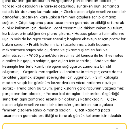
genç kızların gardırobunun vazgeçilmez parçalarından olacak.; -
Yarasa kol detayları ile hareket özgürlüğü sunarken aynı zamanda
estetik bir dokunuş katmaktadır.; - Çiçek desenleriyle neşeli ve canlı bir
atmosfer yaratırken, kare yakası feminen çizgilere sahip olmanızı
sağlar.; - Çıtçıt kapama paça tasarımının yanında pratikliği arttırarak
günlük kullanım için idealdir.- Zarif tasarımıyla dikkat çeken bu tulum,
kız bebeklerin şıklığını ön plana çıkarır.; - Hassas yıkama talimatlarına
uygun şekilde kolayca temizlenebilir; böylece ebeveynler için pratik bir
bakım sunar.; - Pratik kullanım için tasarlanmış çıtçıtlı kapama
mekanizması sayesinde giydirme ve çıkarma işlemleri hızlı ve
zahmetsizdir.; - %100 pamuk'dan üretilmiş tül kumaşı ile hafif ve nefes
alabilen bir yapıya sahiptir, yaz ayları için idealdir.; - Sade ve düz
kesimiyle her türlü kombinle uyum sağlayarak zamansız bir stil
oluşturur.; - Organik materyaller kullanılarak üretilmiştir; çevre dostu
tercihler yapmak isteyen ebeveynler için uygundur.; - Slim kalıbıyla
modern ve şık bir görünüm kazandırırken vücut hatlarını nazikçe
sarar.; - Trend olan bu tulum, genç kızların gardırobunun vazgeçilmez
parçalarından olacak.; - Yarasa kol detayları ile hareket özgürlüğü
sunarken aynı zamanda estetik bir dokunuş katmaktadır.; - Çiçek
desenleriyle neşeli ve canlı bir atmosfer yaratırken, kare yakası
feminen çizgilere sahip olmanızı sağlar.; - Çıtçıt kapama paça
tasarımının yanında pratikliği arttırarak günlük kullanım için idealdir.