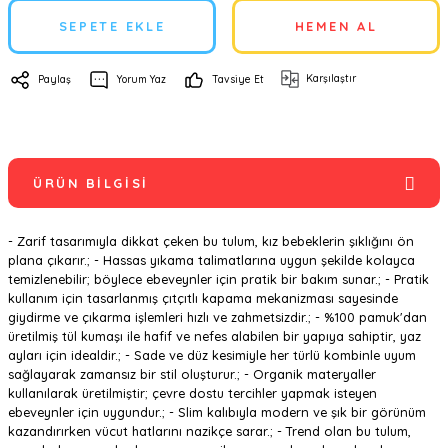
SEPETE EKLE
HEMEN AL
Karşılaştır
Paylaş
Yorum Yaz
Tavsiye Et
ÜRÜN BILGISI
- Zarif tasarımıyla dikkat çeken bu tulum, kız bebeklerin şıklığını ön
plana çıkarır.; - Hassas yıkama talimatlarına uygun şekilde kolayca
temizlenebilir; böylece ebeveynler için pratik bir bakım sunar.; - Pratik
kullanım için tasarlanmış çıtçıtlı kapama mekanizması sayesinde
giydirme ve çıkarma işlemleri hızlı ve zahmetsizdir.; - %100 pamuk'dan
üretilmiş tül kumaşı ile hafif ve nefes alabilen bir yapıya sahiptir, yaz
ayları için idealdir.; - Sade ve düz kesimiyle her türlü kombinle uyum
sağlayarak zamansız bir stil oluşturur.; - Organik materyaller
kullanılarak üretilmiştir; çevre dostu tercihler yapmak isteyen
ebeveynler için uygundur.; - Slim kalıbıyla modern ve şık bir görünüm
kazandırırken vücut hatlarını nazikçe sarar.; - Trend olan bu tulum,