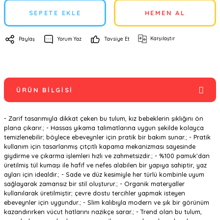
SEPETE EKLE
HEMEN AL
Karşılaştır
Paylaş
Yorum Yaz
Tavsiye Et
ÜRÜN BILGISI
- Zarif tasarımıyla dikkat çeken bu tulum, kız bebeklerin şıklığını ön
plana çıkarır.; - Hassas yıkama talimatlarına uygun şekilde kolayca
temizlenebilir; böylece ebeveynler için pratik bir bakım sunar.; - Pratik
kullanım için tasarlanmış çıtçıtlı kapama mekanizması sayesinde
giydirme ve çıkarma işlemleri hızlı ve zahmetsizdir.; - %100 pamuk'dan
üretilmiş tül kumaşı ile hafif ve nefes alabilen bir yapıya sahiptir, yaz
ayları için idealdir.; - Sade ve düz kesimiyle her türlü kombinle uyum
sağlayarak zamansız bir stil oluşturur.; - Organik materyaller
kullanılarak üretilmiştir; çevre dostu tercihler yapmak isteyen
ebeveynler için uygundur.; - Slim kalıbıyla modern ve şık bir görünüm
kazandırırken vücut hatlarını nazikçe sarar.; - Trend olan bu tulum,