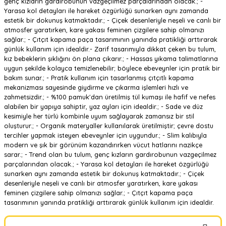
genç kızların gardırobunun vazgeçilmez parçalarından olacak.; -
Yarasa kol detayları ile hareket özgürlüğü sunarken aynı zamanda
estetik bir dokunuş katmaktadır.; - Çiçek desenleriyle neşeli ve canlı bir
atmosfer yaratırken, kare yakası feminen çizgilere sahip olmanızı
sağlar.; - Çıtçıt kapama paça tasarımının yanında pratikliği arttırarak
günlük kullanım için idealdir.- Zarif tasarımıyla dikkat çeken bu tulum,
kız bebeklerin şıklığını ön plana çıkarır.; - Hassas yıkama talimatlarına
uygun şekilde kolayca temizlenebilir; böylece ebeveynler için pratik bir
bakım sunar.; - Pratik kullanım için tasarlanmış çıtçıtlı kapama
mekanizması sayesinde giydirme ve çıkarma işlemleri hızlı ve
zahmetsizdir.; - %100 pamuk'dan üretilmiş tül kumaşı ile hafif ve nefes
alabilen bir yapıya sahiptir, yaz ayları için idealdir.; - Sade ve düz
kesimiyle her türlü kombinle uyum sağlayarak zamansız bir stil
oluşturur.; - Organik materyaller kullanılarak üretilmiştir; çevre dostu
tercihler yapmak isteyen ebeveynler için uygundur.; - Slim kalıbıyla
modern ve şık bir görünüm kazandırırken vücut hatlarını nazikçe
sarar.; - Trend olan bu tulum, genç kızların gardırobunun vazgeçilmez
parçalarından olacak.; - Yarasa kol detayları ile hareket özgürlüğü
sunarken aynı zamanda estetik bir dokunuş katmaktadır.; - Çiçek
desenleriyle neşeli ve canlı bir atmosfer yaratırken, kare yakası
feminen çizgilere sahip olmanızı sağlar.; - Çıtçıt kapama paça
tasarımının yanında pratikliği arttırarak günlük kullanım için idealdir.