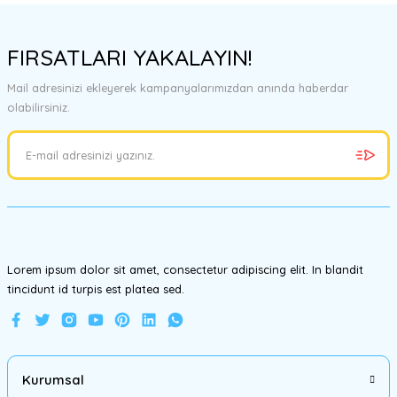
Bu ürünün fiyat bilgisi, resim, ürün açıklamalarında ve diğer
konularda yetersiz gördüğünüz noktaları öneri formunu kullanarak
FIRSATLARI YAKALAYIN!
tarafımıza iletebilirsiniz.
Görüş ve önerileriniz için teşekkür ederiz.
Mail adresinizi ekleyerek kampanyalarımızdan anında haberdar
olabilirsiniz.
Ürün resmi kalitesiz, bozuk veya görüntülenemiyor.
Ürün açıklamasında eksik bilgiler bulunuyor.
Ürün bilgilerinde hatalar bulunuyor.
Ürün fiyatı diğer sitelerden daha pahalı.
Bu ürüne benzer farklı alternatifler olmalı.
Lorem ipsum dolor sit amet, consectetur adipiscing elit. In blandit
tincidunt id turpis est platea sed.
Gönder
Kurumsal