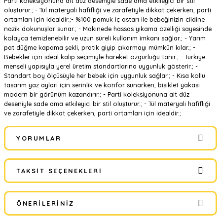
Parti koleksiyonuna ait düz deseniyle sade ama etkileyici bir stil
oluşturur.; - Tül materyali hafifliği ve zarafetiyle dikkat çekerken, parti
ortamları için idealdir.;- %100 pamuk iç astarı ile bebeğinizin cildine
nazik dokunuşlar sunar.; - Makinede hassas yıkama özelliği sayesinde
kolayca temizlenebilir ve uzun süreli kullanım imkanı sağlar.; - Yarım
pat düğme kapama şekli, pratik giyip çıkarmayı mümkün kılar.; -
Bebekler için ideal kalıp seçimiyle hareket özgürlüğü tanır.; - Türkiye
menşeli yapısıyla yerel üretim standartlarına uygunluk gösterir.; -
Standart boy ölçüsüyle her bebek için uygunluk sağlar.; - Kısa kollu
tasarım yaz ayları için serinlik ve konfor sunarken, bisiklet yakası
modern bir görünüm kazandırır.; - Parti koleksiyonuna ait düz
deseniyle sade ama etkileyici bir stil oluşturur.; - Tül materyali hafifliği
ve zarafetiyle dikkat çekerken, parti ortamları için idealdir.;
YORUMLAR
TAKSIT SEÇENEKLERI
Bu ürüne ilk yorumu siz yapın!
ÖNERILERINIZ
Yorum Yaz