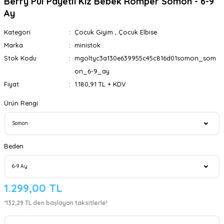
Berry Pul Payetli Kız Bebek Romper Somon - 6-9
Ay
Kategori
Çocuk Giyim
,
Çocuk Elbise
Marka
ministok
Stok Kodu
mgoltyc3a130e639955c45c816d01somon_som
on_6-9_ay
Fiyat
1.180,91 TL + KDV
Ürün Rengi
Beden
1.299,00 TL
*132,29 TL den başlayan taksitlerle!