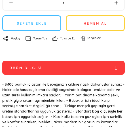
SEPETE EKLE
HEMEN AL
Karşılaştır
Paylaş
Yorum Yaz
Tavsiye Et
ÜRÜN BILGISI
- %100 pamuk iç astarı ile bebeğinizin cildine nazik dokunuşlar sunar.; -
Makinede hassas yıkama özelliği sayesinde kolayca temizlenebilir ve
uzun süreli kullanım imkanı sağlar.; - Yarım pat düğme kapama şekli,
pratik giyip çıkarmayı mümkün kılar.; - Bebekler için ideal kalıp
seçimiyle hareket özgürlüğü tanır.; - Türkiye menşeli yapısıyla yerel
üretim standartlarına uygunluk gösterir.; - Standart boy ölçüsüyle her
bebek için uygunluk sağlar.; - Kısa kollu tasarım yaz ayları için serinlik
ve konfor sunarken, bisiklet yakası modern bir görünüm kazandırır.; -