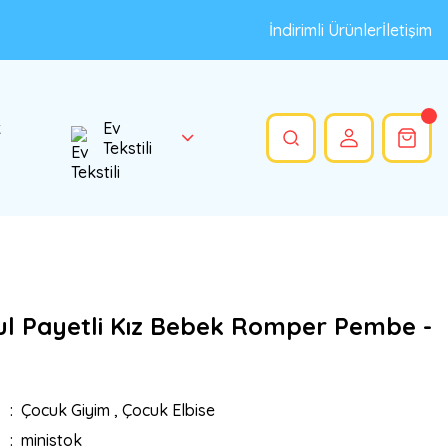
İndirimli Ürünler
İletişim
k
Ev
Tekstili
ul Payetli Kız Bebek Romper Pembe -
Çocuk Giyim
,
Çocuk Elbise
ministok