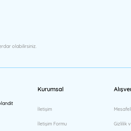
a yetersiz gördüğünüz noktaları öneri formunu kullanarak tarafımıza ilete
Bu ürüne ilk yorumu siz yapın!
Yorum Yaz
ar olabilirsiniz.
Kurumsal
Alışve
Gönder
blandit
İletişim
Mesafel
İletişim Formu
Gizlilik