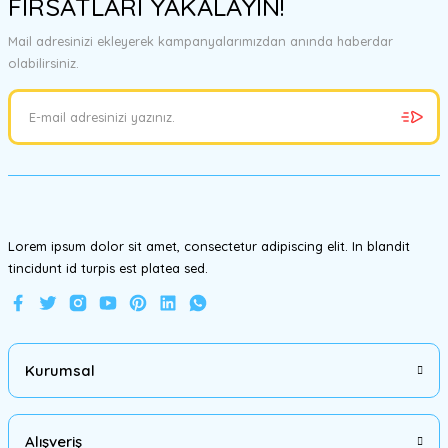
FIRSATLARI YAKALAYIN!
tarafımıza iletebilirsiniz.
Görüş ve önerileriniz için teşekkür ederiz.
Mail adresinizi ekleyerek kampanyalarımızdan anında haberdar
olabilirsiniz.
Ürün resmi kalitesiz, bozuk veya görüntülenemiyor.
Ürün açıklamasında eksik bilgiler bulunuyor.
Ürün bilgilerinde hatalar bulunuyor.
Ürün fiyatı diğer sitelerden daha pahalı.
Bu ürüne benzer farklı alternatifler olmalı.
Lorem ipsum dolor sit amet, consectetur adipiscing elit. In blandit
tincidunt id turpis est platea sed.
Gönder
Kurumsal
Alışveriş