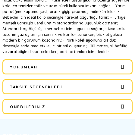
nazik dokunuşlar sunar.; - Makinede hassas yıkama özelliği sayesinde
kolayca temizlenebilir ve uzun süreli kullanım imkanı sağlar.; - Yarım
pat düğme kapama şekli, pratik giyip çıkarmayı mümkün kılar.; -
Bebekler için ideal kalıp seçimiyle hareket özgürlüğü tanır.; - Türkiye
menşeli yapısıyla yerel üretim standartlarına uygunluk gösterir.; -
Standart boy ölçüsüyle her bebek için uygunluk sağlar.; - Kısa kollu
tasarım yaz ayları için serinlik ve konfor sunarken, bisiklet yakası
modern bir görünüm kazandırır.; - Parti koleksiyonuna ait düz
deseniyle sade ama etkileyici bir stil oluşturur.; - Tül materyali hafifliği
ve zarafetiyle dikkat çekerken, parti ortamları için idealdir.;
YORUMLAR
TAKSIT SEÇENEKLERI
Bu ürüne ilk yorumu siz yapın!
ÖNERILERINIZ
Yorum Yaz
Bu ürünün fiyat bilgisi, resim, ürün açıklamalarında ve diğer
konularda yetersiz gördüğünüz noktaları öneri formunu kullanarak