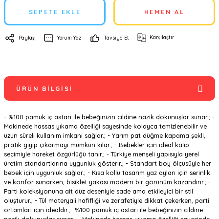
SEPETE EKLE
HEMEN AL
Karşılaştır
Paylaş
Yorum Yaz
Tavsiye Et
ÜRÜN BILGISI
- %100 pamuk iç astarı ile bebeğinizin cildine nazik dokunuşlar sunar.; -
Makinede hassas yıkama özelliği sayesinde kolayca temizlenebilir ve
uzun süreli kullanım imkanı sağlar.; - Yarım pat düğme kapama şekli,
pratik giyip çıkarmayı mümkün kılar.; - Bebekler için ideal kalıp
seçimiyle hareket özgürlüğü tanır.; - Türkiye menşeli yapısıyla yerel
üretim standartlarına uygunluk gösterir.; - Standart boy ölçüsüyle her
bebek için uygunluk sağlar.; - Kısa kollu tasarım yaz ayları için serinlik
ve konfor sunarken, bisiklet yakası modern bir görünüm kazandırır.; -
Parti koleksiyonuna ait düz deseniyle sade ama etkileyici bir stil
oluşturur.; - Tül materyali hafifliği ve zarafetiyle dikkat çekerken, parti
ortamları için idealdir.;- %100 pamuk iç astarı ile bebeğinizin cildine