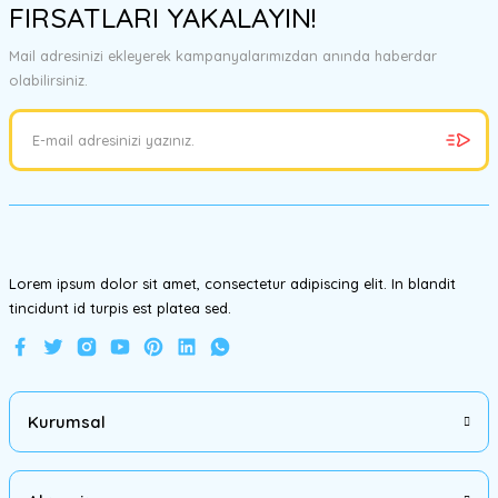
FIRSATLARI YAKALAYIN!
tarafımıza iletebilirsiniz.
Görüş ve önerileriniz için teşekkür ederiz.
Mail adresinizi ekleyerek kampanyalarımızdan anında haberdar
olabilirsiniz.
Ürün resmi kalitesiz, bozuk veya görüntülenemiyor.
Ürün açıklamasında eksik bilgiler bulunuyor.
Ürün bilgilerinde hatalar bulunuyor.
Ürün fiyatı diğer sitelerden daha pahalı.
Bu ürüne benzer farklı alternatifler olmalı.
Lorem ipsum dolor sit amet, consectetur adipiscing elit. In blandit
tincidunt id turpis est platea sed.
Gönder
Kurumsal