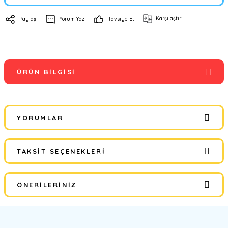
Karşılaştır
Paylaş
Yorum Yaz
Tavsiye Et
ÜRÜN BILGISI
YORUMLAR
TAKSIT SEÇENEKLERI
Bu ürüne ilk yorumu siz yapın!
ÖNERILERINIZ
Yorum Yaz
Bu ürünün fiyat bilgisi, resim, ürün açıklamalarında ve diğer
konularda yetersiz gördüğünüz noktaları öneri formunu kullanarak